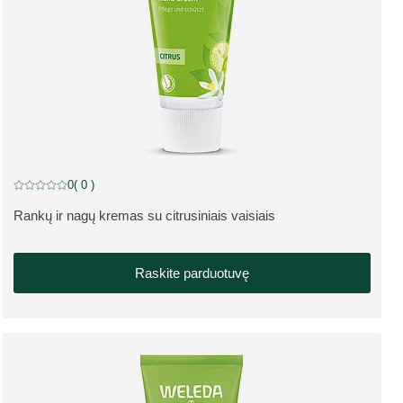
0
( 0 )
Dabartinis įvertinimas: 0 iš 5 žvaigždučių įvertino 0 klientų
Rankų ir nagų kremas su citrusiniais vaisiais
APIE PRODUKTĄ:
Raskite parduotuvę