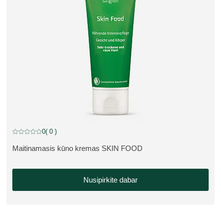
0
( 0 )
Dabartinis įvertinimas: 0 iš 5 žvaigždučių įvertino 0 klientų
Maitinamasis kūno kremas SKIN FOOD
APIE PRODUKTĄ:
Nusipirkite dabar