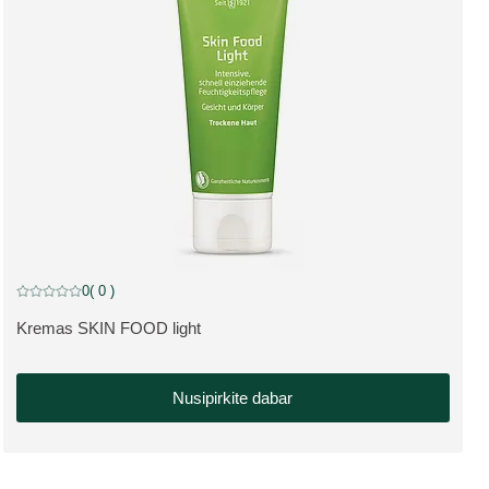
0
( 0 )
Dabartinis įvertinimas: 0 iš 5 žvaigždučių įvertino 0 klientų
Kremas SKIN FOOD light
APIE PRODUKTĄ:
Nusipirkite dabar