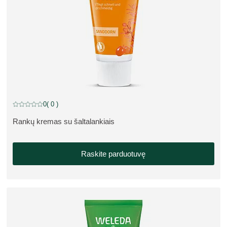
0
( 0 )
Dabartinis įvertinimas: 0 iš 5 žvaigždučių įvertino 0 klientų
Rankų kremas su šaltalankiais
APIE PRODUKTĄ:
Raskite parduotuvę