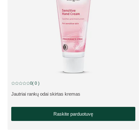
0
( 0 )
Dabartinis įvertinimas: 0 iš 5 žvaigždučių įvertino 0 klientų
Jautriai rankų odai skirtas kremas
APIE PRODUKTĄ:
Raskite parduotuvę