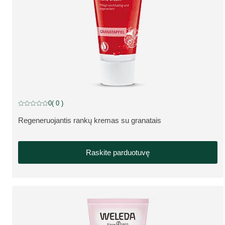
0
( 0 )
Dabartinis įvertinimas: 0 iš 5 žvaigždučių įvertino 0 klientų
Regeneruojantis rankų kremas su granatais
APIE PRODUKTĄ:
Raskite parduotuvę