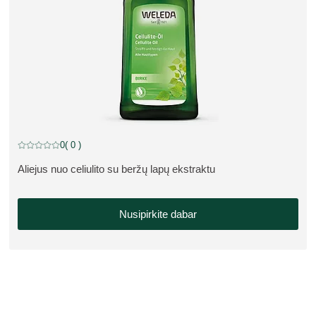
0
( 0 )
Dabartinis įvertinimas: 0 iš 5 žvaigždučių įvertino 0 klientų
Aliejus nuo celiulito su beržų lapų ekstraktu
APIE PRODUKTĄ:
Nusipirkite dabar