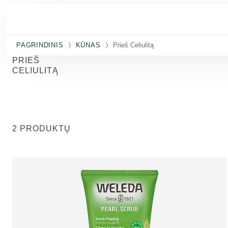
Pereiti prie pagrindinio turinio
PAGRINDINIS
KŪNAS
Prieš Celiulitą
PRIEŠ
CELIULITĄ
2 PRODUKTŲ