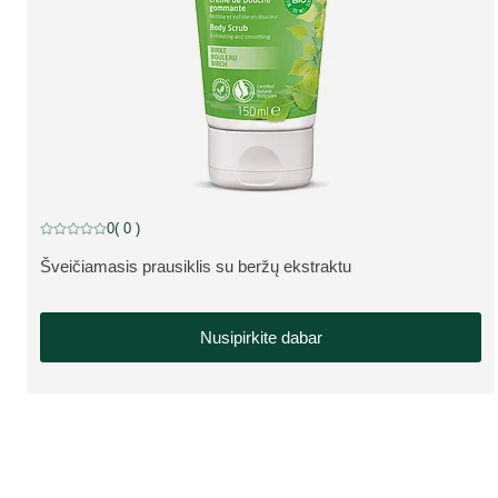
0
( 0 )
Dabartinis įvertinimas: 0 iš 5 žvaigždučių įvertino 0 klientų
Šveičiamasis prausiklis su beržų ekstraktu
APIE PRODUKTĄ:
Nusipirkite dabar