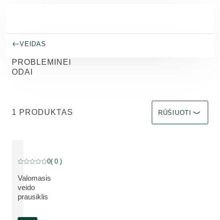
Pereiti prie pagrindinio turinio
VEIDAS
PROBLEMINEI
ODAI
Rūšiuoti pagal Imme
1 PRODUKTAS
RŪŠIUOTI
0
( 0 )
Dabartinis įvertinimas: 0 iš 5 žvaigždučių įvertino 0 klientų
Valomasis
veido
APIE PRODUKTĄ:
prausiklis