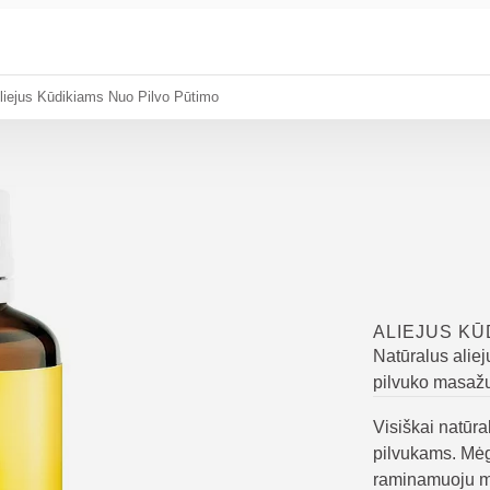
liejus Kūdikiams Nuo Pilvo Pūtimo
ALIEJUS KŪ
Natūralus alie
pilvuko masažu
Visiškai natūra
pilvukams. Mėg
raminamuoju 