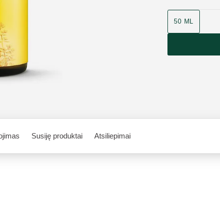
50 ML
ojimas
Susiję produktai
Atsiliepimai