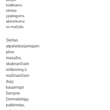
kūdikiams
skirtas
ypatingoms
akimirkoms
su mažyliu.
Skirtas
atpalaiduojamajam
pilvo
masažui,
skatinančiam
virškinimą ir
mažinančiam
dujų
kaupimąsi
žarnyne.
Dermatologų
patikrintas,