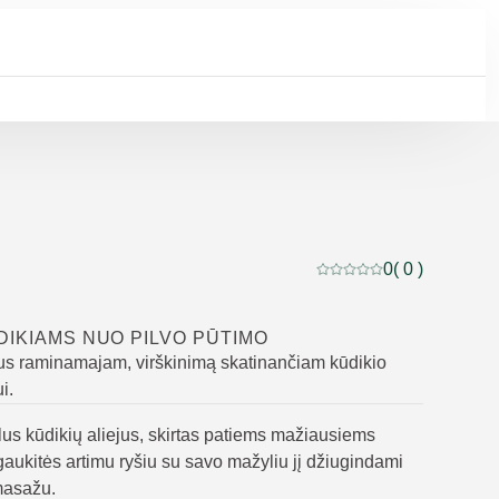
0
( 0 )
Dabartinis įvertinimas: 
DIKIAMS NUO PILVO PŪTIMO
jus raminamajam, virškinimą skatinančiam kūdikio
i.
lus kūdikių aliejus, skirtas patiems mažiausiems
aukitės artimu ryšiu su savo mažyliu jį džiugindami
masažu.