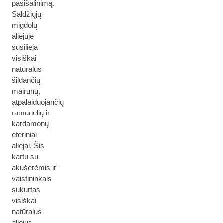
pasišalinimą.
Saldžiųjų
migdolų
aliejuje
susilieja
visiškai
natūralūs
šildančių
mairūnų,
atpalaiduojančių
ramunėlių ir
kardamonų
eteriniai
aliejai. Šis
kartu su
akušerėmis ir
vaistininkais
sukurtas
visiškai
natūralus
aliejus