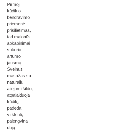
Pirmoji
kūdikio
bendravimo
priemonė –
prisilietimas,
tad malonūs
apkabinimai
sukuria
artumo
jausmą.
Švelnus
masažas su
natūraliu
aliejumi šildo,
atpalaiduoja
kūdikį,
padeda
virškinti,
palengvina
dujų