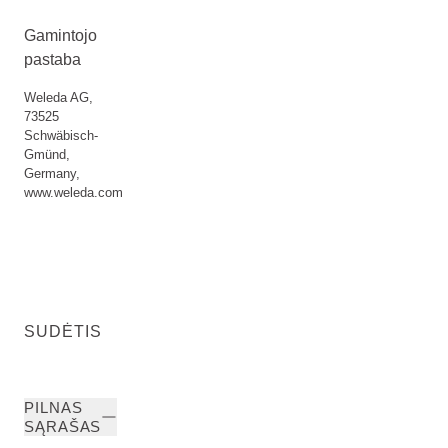
Gamintojo
pastaba
Weleda AG,
73525
Schwäbisch-
Gmünd,
Germany,
www.weleda.com
SUDĖTIS
PILNAS
SĄRAŠAS