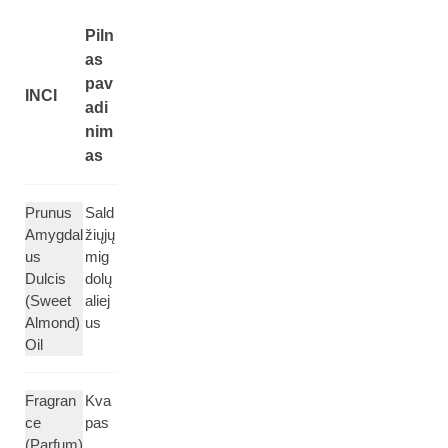
Piln
as
pav
INCI
adi
nim
as
Prunus
Sald
Amygdal
žiųjų
us
mig
Dulcis
dolų
(Sweet
aliej
Almond)
us
Oil
Fragran
Kva
ce
pas
(Parfum)