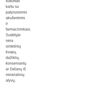
sukurtas
kartu su
patyrusiomis
akušerėmis
ir
farmacininkais.
Sudėtyje
nėra
sintetinių
kvapų,
dažiklių,
konservantų
ar žaliavų iš
mineralinių
alyvų.