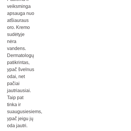
veiksminga
apsauga nuo
atšiauraus
oro. Kremo
sudėtyje
nėra
vandens.
Dermatologų
patikrintas,
ypač švelnus
odai, net
pačiai
jautriausiai.
Taip pat
tinka ir
suaugusiesiems,
ypač jeigu jų
oda jautri.