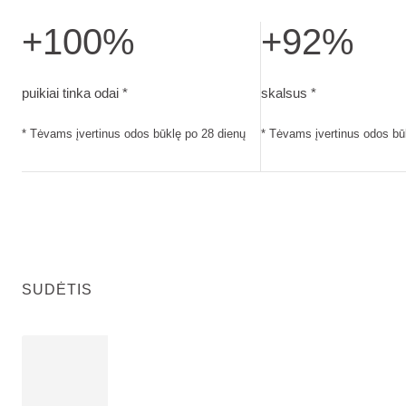
+100%
+92%
puikiai tinka odai. Tėvams įvertinus odos būklę po 28 dienų
skalsus. Tėvams įvert
puikiai tinka odai *
skalsus *
* Tėvams įvertinus odos būklę po 28 dienų
* Tėvams įvertinus odos bū
SUDĖTIS