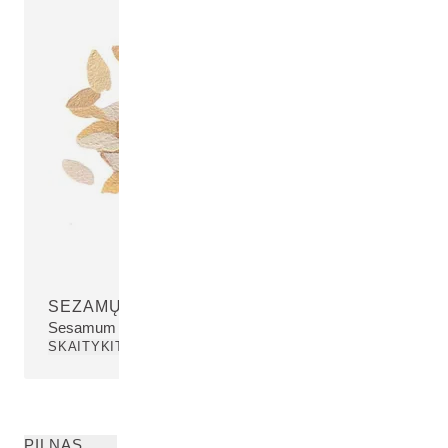
SEZAMŲ SĖKLŲ ALIEJUS
Sesamum Indicum (Sesame) Seed Oil
SKAITYKITE DAUGIAU
PILNAS