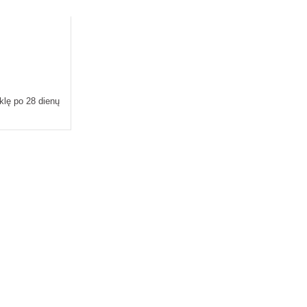
inus odos būklę po 28 dienų
klę po 28 dienų
VAISTINIŲ MEDETK