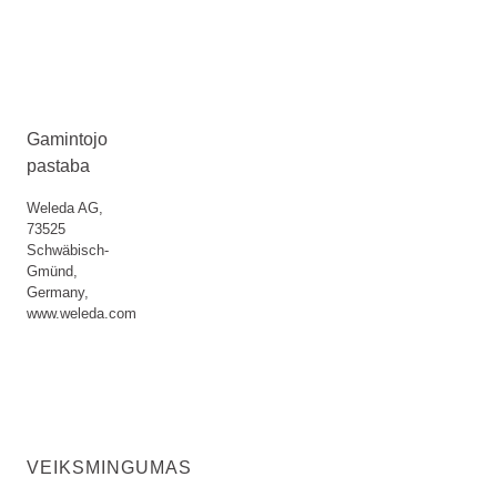
Gamintojo
pastaba
Weleda AG,
73525
Schwäbisch-
Gmünd,
Germany,
www.weleda.com
VEIKSMINGUMAS