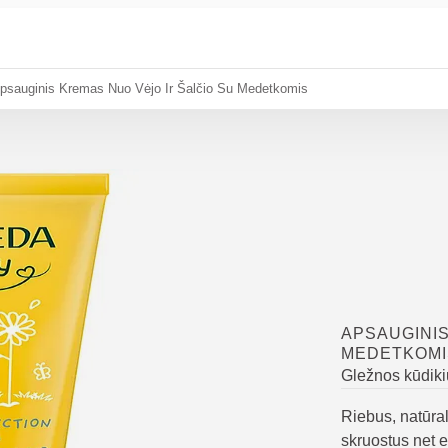
psauginis Kremas Nuo Vėjo Ir Šalčio Su Medetkomis
APSAUGINIS
MEDETKOMI
Gležnos kūdiki
Riebus, natūra
skruostus net e