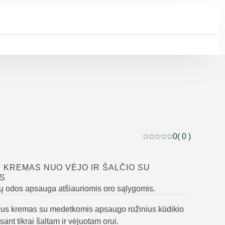
0
( 0 )
Dabartinis įvertinimas: 
 KREMAS NUO VĖJO IR ŠALČIO SU
S
ų odos apsauga atšiauriomis oro sąlygomis.
lus kremas su medetkomis apsaugo rožinius kūdikio
sant tikrai šaltam ir vėjuotam orui.