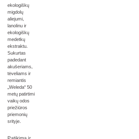
ekologiškų
migdolų
aliejumi,
lanolinu ir
ekologiškų
medetkų
ekstraktu.
Sukurtas
padedant
akušeriams,
tėveliams ir
remiantis
„Weleda“ 50
metų patirtimi
vaikų odos
priežiūros
priemonių
srityje.
Patikima ir