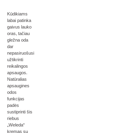
Kūdikiams
labai patinka
gaivus lauko
oras, tačiau
gležna oda
dar
nepasiruošusi
užtikrinti
reikalingos
apsaugos.
Natūralias
apsaugines
odos
funkcijas
padės
sustiprinti šis
riebus
„Weleda“
kremas su