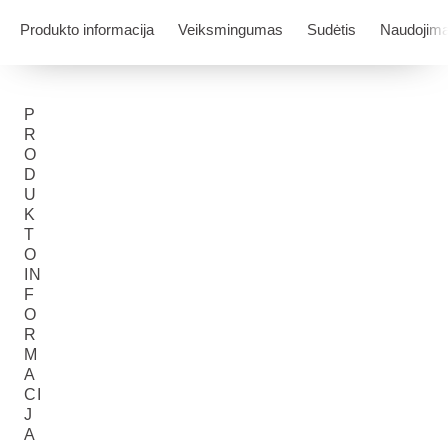
Produkto informacija
Veiksmingumas
Sudėtis
Naudojim
P
R
O
D
U
K
T
O
IN
F
O
R
M
A
CI
J
A