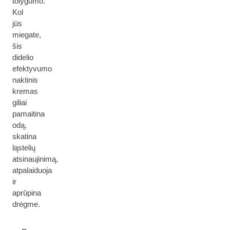
tolygumo.
Kol
jūs
miegate,
šis
didelio
efektyvumo
naktinis
kremas
giliai
pamaitina
odą,
skatina
ląstelių
atsinaujinimą,
atpalaiduoja
ir
aprūpina
drėgme.