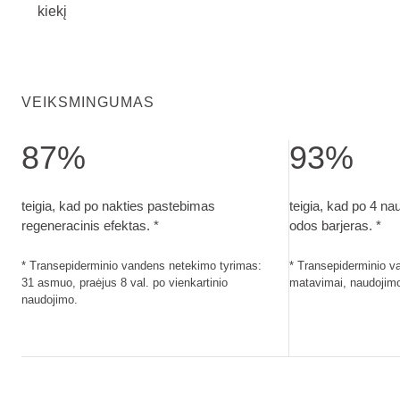
kiekį
VEIKSMINGUMAS
87%
93%
teigia, kad po nakties pastebimas regeneracinis efektas.. T
teigia, kad po 4 
teigia, kad po nakties pastebimas
teigia, kad po 4 na
regeneracinis efektas. *
odos barjeras. *
* Transepiderminio vandens netekimo tyrimas:
* Transepiderminio 
31 asmuo, praėjus 8 val. po vienkartinio
matavimai, naudojim
naudojimo.