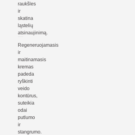
raukšles
ir
skatina
ląstelių
atsinaujinimą.
Regeneruojamasis
ir
maitinamasis
kremas
padeda
ryškinti
veido
kontūrus,
suteikia
odai
putlumo
ir
stangrumo.