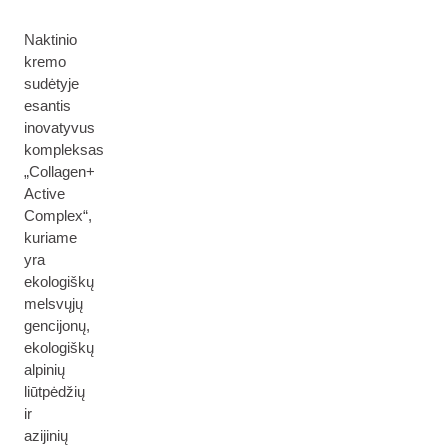
Naktinio
kremo
sudėtyje
esantis
inovatyvus
kompleksas
„Collagen+
Active
Complex“,
kuriame
yra
ekologiškų
melsvųjų
gencijonų,
ekologiškų
alpinių
liūtpėdžių
ir
azijinių