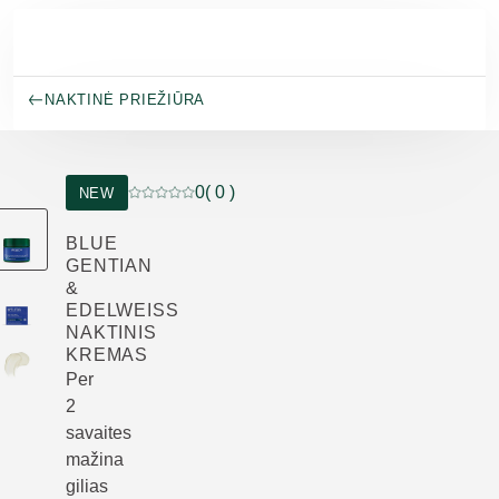
Pereiti prie pagrindinio turinio
NAKTINĖ PRIEŽIŪRA
0
( 0 )
NEW
Dabartinis įvertinimas: 0 iš 5 žvaigždučių įverti
BLUE
GENTIAN
&
EDELWEISS
NAKTINIS
KREMAS
Per
2
savaites
mažina
gilias