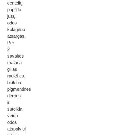
centelių,
papildo
jūsų
odos
kolageno
atsargas.
Per
2
savaites
mažina
gilias
raukšles,
blukina
pigmentines
dėmes
ir
suteikia
veido
odos
atspalviui