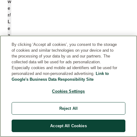
w
e
r/
L
e
a
f/
By clicking ‘Accept all cookies’, you consent to the storage
S
of cookies and similar technologies on your device and to
t
the processing of your data by us and our partners. The
e
collected data will be used for ads personalization.
Especially cookies and mobile ad identifiers will be used for
m
personalized and non-personalized advertising.
Link to
E
Google's Business Data Responsibility Site
x
tr
Cookies Settings
a
c
*
Reject All
t
E
O
Accept All Cookies
u
le