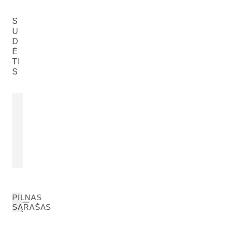
S
U
D
Ė
TI
S
MELSVŲJŲ GENCIJONŲ
ALPINIŲ L
EKSTRAKTAS
EKSTRAKT
Gentiana Septemfida
Leontopodium 
Flower/Leaf/Stem Extract
Flower/Leaf/St
SKAITYKITE DAUGIAU
SKAITYKITE 
PILNAS
SĄRAŠAS