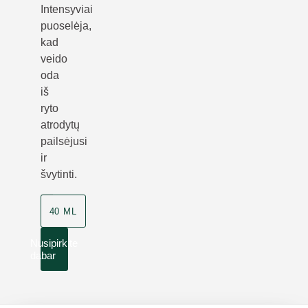
Intensyviai
puoselėja,
kad
veido
oda
iš
ryto
atrodytų
pailsėjusi
ir
švytinti.
40 ML
Nusipirkite
dabar