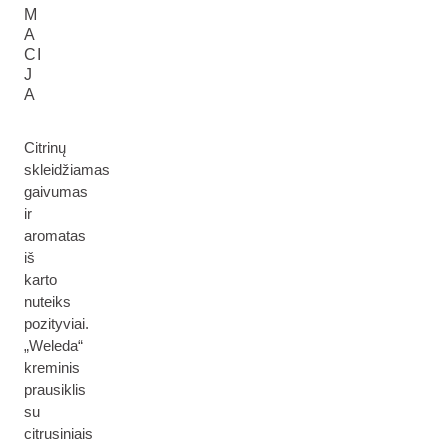
M
A
CI
J
A
Citrinų
skleidžiamas
gaivumas
ir
aromatas
iš
karto
nuteiks
pozityviai.
„Weleda“
kreminis
prausiklis
su
citrusiniais