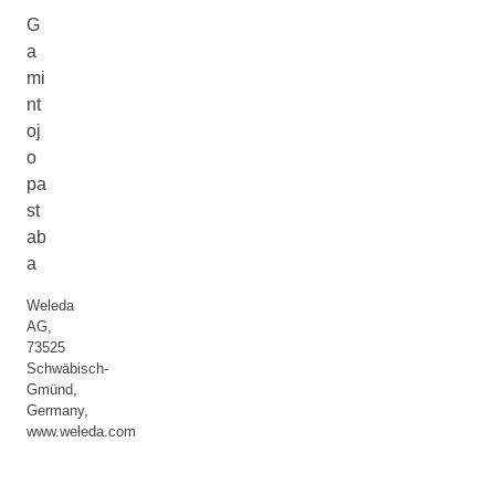
G
a
mi
nt
oj
o
pa
st
ab
a
Weleda
AG,
73525
Schwäbisch-
Gmünd,
Germany,
www.weleda.com