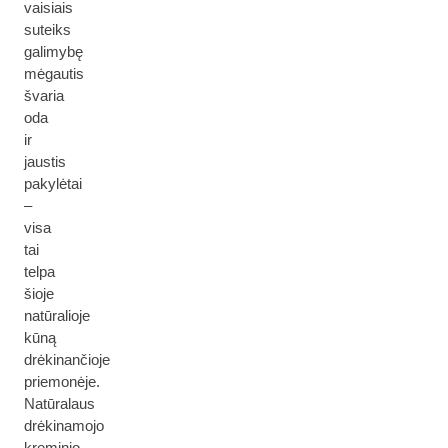
vaisiais
suteiks
galimybę
mėgautis
švaria
oda
ir
jaustis
pakylėtai
–
visa
tai
telpa
šioje
natūralioje
kūną
drėkinančioje
priemonėje.
Natūralaus
drėkinamojo
kreminio