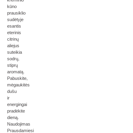
kūno
prausiklio
sudėtyje
esantis
eterinis
citrinų
aliejus
suteikia
sodrų,
stiprų
aromatą.
Pabuskite,
mėgaukitės
dušu
ir
energingai
pradėkite
dieną.
Naudojimas
Prausdamiesi