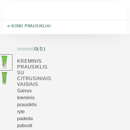
Pereiti prie pagrindinio turinio
KŪNO PRAUSIKLIAI
0
( 0 )
Dabartinis įvertinimas: 0 iš 5 žvaigždučių įvertino 0 klie
KREMINIS
PRAUSIKLIS
SU
CITRUSINIAIS
VAISIAIS
Gaivus
kreminis
prausiklis
ryte
padeda
pabusti