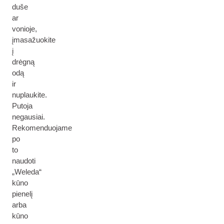
duše
ar
vonioje,
įmasažuokite
į
drėgną
odą
ir
nuplaukite.
Putoja
negausiai.
Rekomenduojame
po
to
naudoti
„Weleda“
kūno
pienelį
arba
kūno