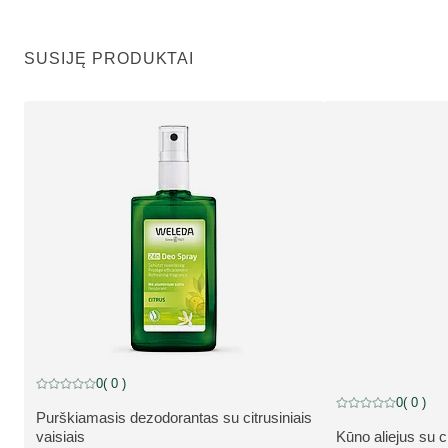
SUSIJĘ PRODUKTAI
0
( 0 )
Dabartinis įvertinimas: 0 iš 5 žvaigždučių įvertino 0 klientų
0
( 0 )
Dabartinis įvertinim
Purškiamasis dezodorantas su citrusiniais
APIE PRODUKTĄ:
vaisiais
Kūno aliejus su ci
APIE PRODUKT