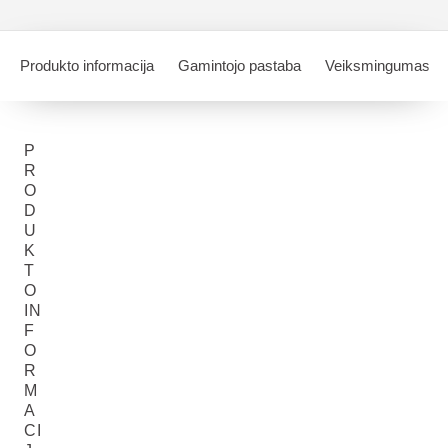
Produkto informacija
Gamintojo pastaba
Veiksmingumas
P
R
O
D
U
K
T
O
IN
F
O
R
M
A
CI