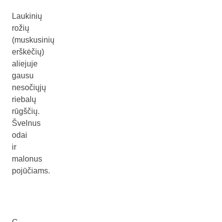
Laukinių
rožių
(muskusinių
erškėčių)
aliejuje
gausu
nesočiųjų
riebalų
rūgščių.
Švelnus
odai
ir
malonus
pojūčiams.