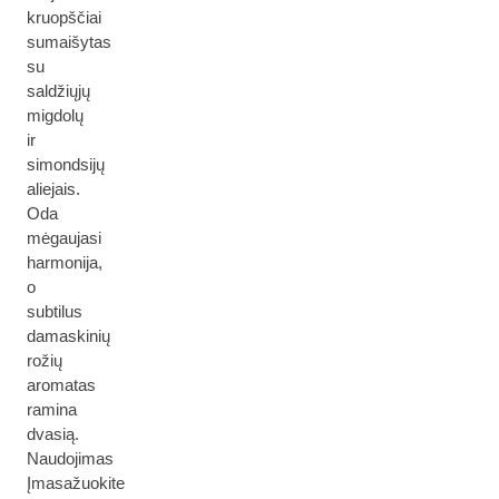
kruopščiai
sumaišytas
su
saldžiųjų
migdolų
ir
simondsijų
aliejais.
Oda
mėgaujasi
harmonija,
o
subtilus
damaskinių
rožių
aromatas
ramina
dvasią.
Naudojimas
Įmasažuokite