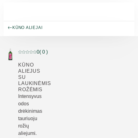
Pereiti prie pagrindinio turinio
KŪNO ALIEJAI
0
( 0 )
Dabartinis įvertinimas: 0 iš 5 žvaigždučių įvertino 0 klie
KŪNO
ALIEJUS
SU
LAUKINĖMIS
ROŽĖMIS
Intensyvus
odos
drėkinimas
tauriuoju
rožių
aliejumi.