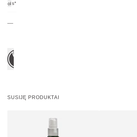
s*
ol
SUSIJĘ PRODUKTAI