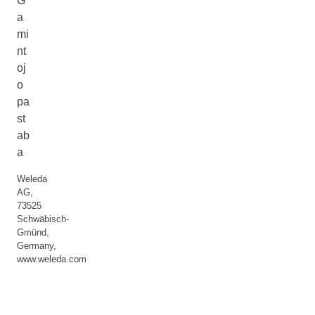
G
a
mi
nt
oj
o
pa
st
ab
a
Weleda
AG,
73525
Schwäbisch-
Gmünd,
Germany,
www.weleda.com