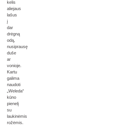
kelis
aliejaus
lašus
į
dar
drėgną
odą,
nusiprausę
duše
ar
vonioje.
Kartu
galima
naudoti
„Weleda“
kūno
pienelį
su
laukinėmis
rožėmis.