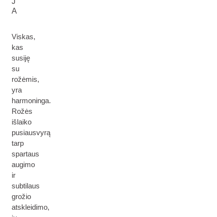
J
A
Viskas,
kas
susiję
su
rožėmis,
yra
harmoninga.
Rožės
išlaiko
pusiausvyrą
tarp
spartaus
augimo
ir
subtilaus
grožio
atskleidimo,