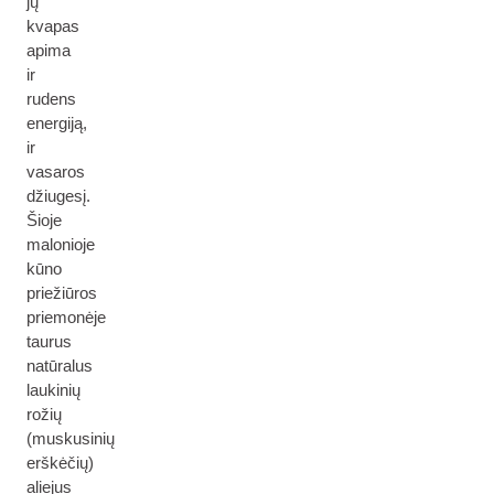
jų
kvapas
apima
ir
rudens
energiją,
ir
vasaros
džiugesį.
Šioje
malonioje
kūno
priežiūros
priemonėje
taurus
natūralus
laukinių
rožių
(muskusinių
erškėčių)
aliejus