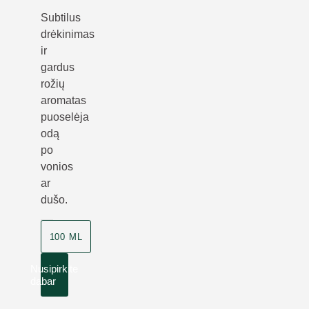
Subtilus
drėkinimas
ir
gardus
rožių
aromatas
puoselėja
odą
po
vonios
ar
dušo.
100 ML
Nusipirkite
dabar