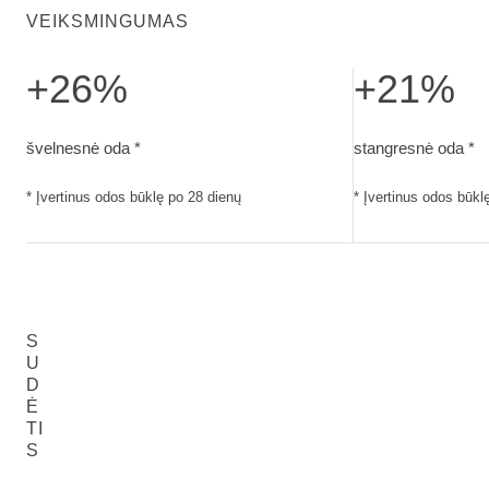
VEIKSMINGUMAS
+26%
+21%
švelnesnė oda. Įvertinus odos būklę po 28 dienų
stangresnė oda. Į
švelnesnė oda *
stangresnė oda *
* Įvertinus odos būklę po 28 dienų
* Įvertinus odos būkl
S
U
D
Ė
TI
S