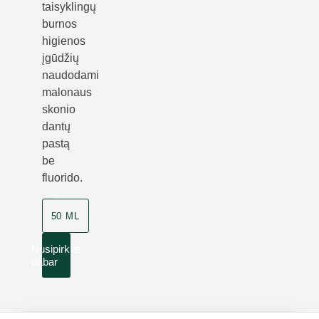
taisyklingų
burnos
higienos
įgūdžių
naudodami
malonaus
skonio
dantų
pastą
be
fluorido.
50 ML
Nusipirkite
dabar