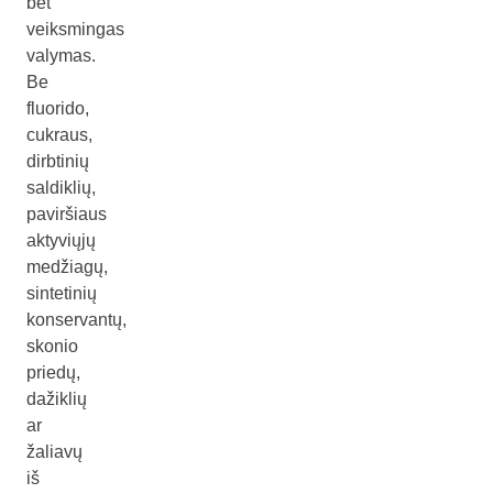
bet
veiksmingas
valymas.
Be
fluorido,
cukraus,
dirbtinių
saldiklių,
paviršiaus
aktyviųjų
medžiagų,
sintetinių
konservantų,
skonio
priedų,
dažiklių
ar
žaliavų
iš