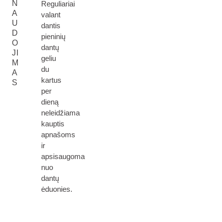
N
Reguliariai
A
valant
U
dantis
D
pieninių
O
dantų
JI
geliu
M
du
A
kartus
S
per
dieną
neleidžiama
kauptis
apnašoms
ir
apsisaugoma
nuo
dantų
ėduonies.