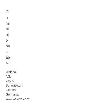
G
a
mi
nt
oj
o
pa
st
ab
a
Weleda
AG,
73525
Schwäbisch-
Gmünd,
Germany,
www.weleda.com