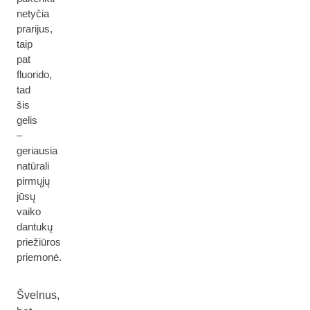
netyčia
prarijus,
taip
pat
fluorido,
tad
šis
gelis
–
geriausia
natūrali
pirmųjų
jūsų
vaiko
dantukų
priežiūros
priemonė.
Švelnus,