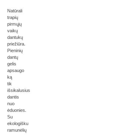
Natūrali
trapių
pirmųjų
vaikų
dantukų
priežiūra.
Pieninių
dantų
gelis
apsaugo
ką
tik
išsikalusius
dantis
nuo
ėduonies.
Su
ekologišku
ramunėlių