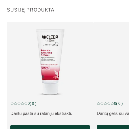
SUSIJĘ PRODUKTAI
0
( 0 )
0
( 0 )
Dabartinis įvertinimas: 0 iš 5 žvaigždučių įvertino 0 klientų
Dabartinis įvertinim
Dantų pasta su ratanijų ekstraktu
Dantų gelis su va
APIE PRODUKTĄ:
APIE PRODUKT