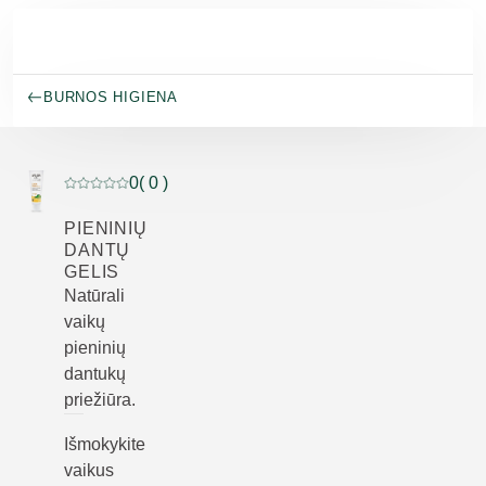
Pereiti prie pagrindinio turinio
BURNOS HIGIENA
0
( 0 )
Dabartinis įvertinimas: 0 iš 5 žvaigždučių įvertino 0 klie
PIENINIŲ
DANTŲ
GELIS
Natūrali
vaikų
pieninių
dantukų
priežiūra.
Išmokykite
vaikus