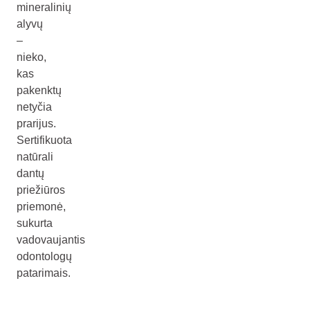
mineralinių
alyvų
–
nieko,
kas
pakenktų
netyčia
prarijus.
Sertifikuota
natūrali
dantų
priežiūros
priemonė,
sukurta
vadovaujantis
odontologų
patarimais.