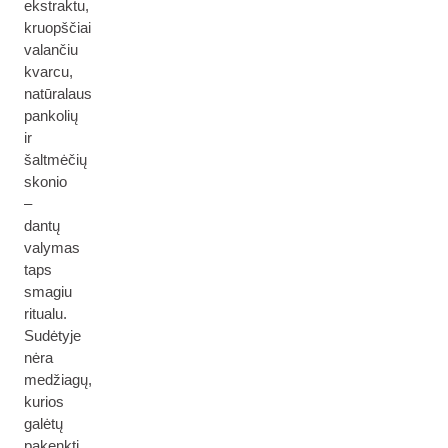
ekstraktu,
kruopščiai
valančiu
kvarcu,
natūralaus
pankolių
ir
šaltmėčių
skonio
–
dantų
valymas
taps
smagiu
ritualu.
Sudėtyje
nėra
medžiagų,
kurios
galėtų
pakenkti