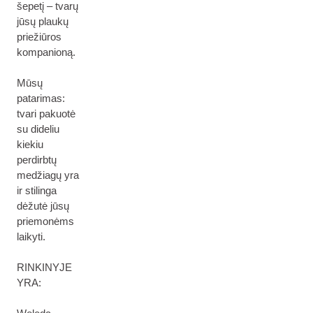
šepetį – tvarų
jūsų plaukų
priežiūros
kompanioną.
Mūsų
patarimas:
tvari pakuotė
su dideliu
kiekiu
perdirbtų
medžiagų yra
ir stilinga
dėžutė jūsų
priemonėms
laikyti.
RINKINYJE
YRA: