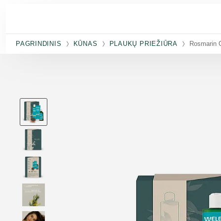
Pereiti prie pagrindinio turinio
PAGRINDINIS
KŪNAS
PLAUKŲ PRIEŽIŪRA
Rosmarin G