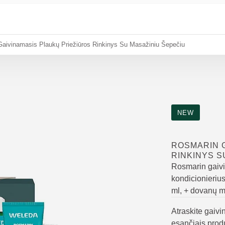
aivinamasis Plaukų Priežiūros Rinkinys Su Masažiniu Šepečiu
NEW
ROSMARIN 
RINKINYS S
Rosmarin gaiv
kondicionieriu
ml, + dovanų m
Atraskite gaiv
esančiais prod