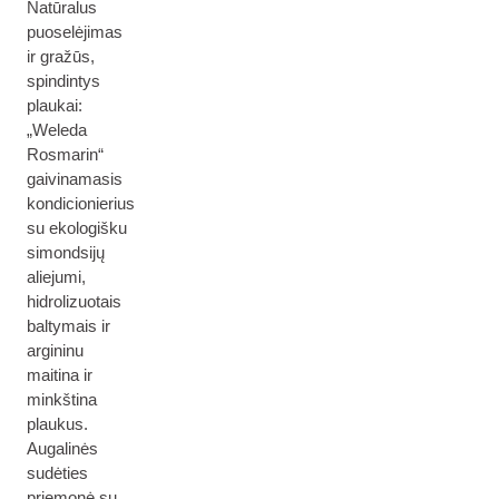
Natūralus
puoselėjimas
ir gražūs,
spindintys
plaukai:
„Weleda
Rosmarin“
gaivinamasis
kondicionierius
su ekologišku
simondsijų
aliejumi,
hidrolizuotais
baltymais ir
argininu
maitina ir
minkština
plaukus.
Augalinės
sudėties
priemonė su