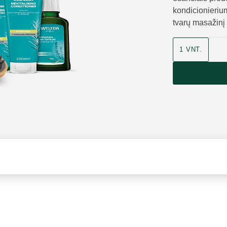
kondicionierium
tvarų masažinį 
1 VNT.