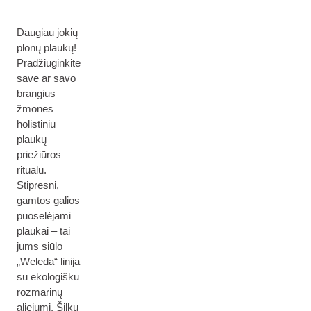
Daugiau jokių
plonų plaukų!
Pradžiuginkite
save ar savo
brangius
žmones
holistiniu
plaukų
priežiūros
ritualu.
Stipresni,
gamtos galios
puoselėjami
plaukai – tai
jums siūlo
„Weleda“ linija
su ekologišku
rozmarinų
aliejumi. Šilku