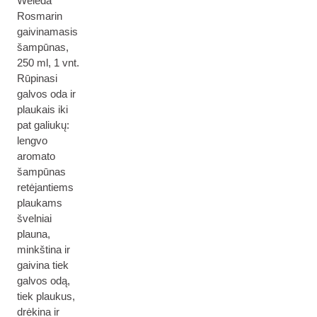
Weleda
Rosmarin
gaivinamasis
šampūnas,
250 ml, 1 vnt.
Rūpinasi
galvos oda ir
plaukais iki
pat galiukų:
lengvo
aromato
šampūnas
retėjantiems
plaukams
švelniai
plauna,
minkština ir
gaivina tiek
galvos odą,
tiek plaukus,
drėkina ir