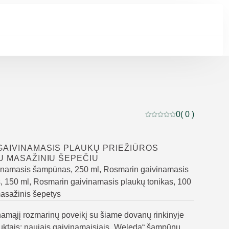
0
( 0 )
Dabartinis įvertinimas: 
GAIVINAMASIS PLAUKŲ PRIEŽIŪROS
U MASAŽINIU ŠEPEČIU
inamasis šampūnas, 250 ml, Rosmarin gaivinamasis
s, 150 ml, Rosmarin gaivinamasis plaukų tonikas, 100
asažinis šepetys
inamąjį rozmarinų poveikį su šiame dovanų rinkinyje
uktais: naujais gaivinamaisiais „Weleda“ šampūnu,