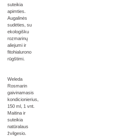
suteikia
apimties.
Augalinės
sudėties, su
ekologišku
rozmarinų
aliejumi ir
fitohialurono
rūgštimi.
Weleda
Rosmarin
gaivinamasis
kondicionierius,
150 ml, 1 vnt.
Maitina ir
suteikia
natūralaus
žvilgesio.