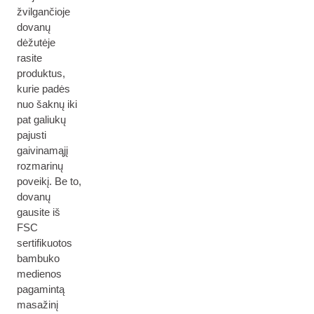
žvilgančioje
dovanų
dėžutėje
rasite
produktus,
kurie padės
nuo šaknų iki
pat galiukų
pajusti
gaivinamąjį
rozmarinų
poveikį. Be to,
dovanų
gausite iš
FSC
sertifikuotos
bambuko
medienos
pagamintą
masažinį