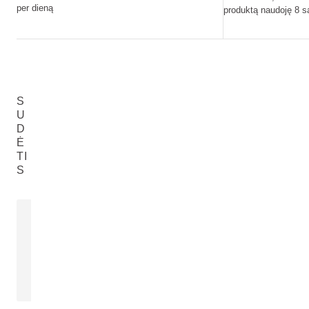
per dieną
produktą naudoję 8 sa
S
U
D
Ė
TI
S
SAULĖGRĄŽŲ SĖKLŲ
PAPRASTIE
ALIEJUS
Glycyrrhiza Gla
Helianthus Annuus (Sunflower) Seed
Extract
Oil
SKAITYKITE DAUGIAU
SKAITYKITE 