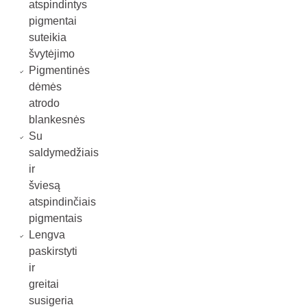
atspindintys
pigmentai
suteikia
švytėjimo
Pigmentinės
dėmės
atrodo
blankesnės
Su
saldymedžiais
ir
šviesą
atspindinčiais
pigmentais
Lengva
paskirstyti
ir
greitai
susigeria