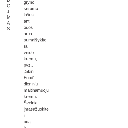
D
gryno
O
serumo
JI
lašus
M
ant
A
odos
S
arba
sumaišykite
su
veido
kremu,
pvz.,
„Skin
Food“
dieniniu
maitinamuoju
kremu.
Švelniai
įmasažuokite
į
odą
ir