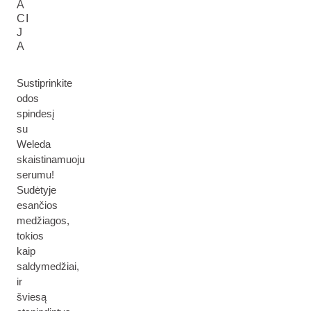
A
CI
J
A
Sustiprinkite
odos
spindesį
su
Weleda
skaistinamuoju
serumu!
Sudėtyje
esančios
medžiagos,
tokios
kaip
saldymedžiai,
ir
šviesą