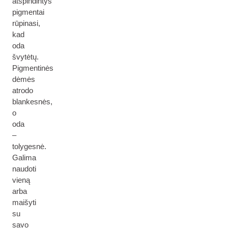
atspindintys
pigmentai
rūpinasi,
kad
oda
švytėtų.
Pigmentinės
dėmės
atrodo
blankesnės,
o
oda
–
tolygesnė.
Galima
naudoti
vieną
arba
maišyti
su
savo