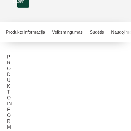
dabar
Produkto informacija
Veiksmingumas
Sudėtis
Naudojim
P
R
O
D
U
K
T
O
IN
F
O
R
M