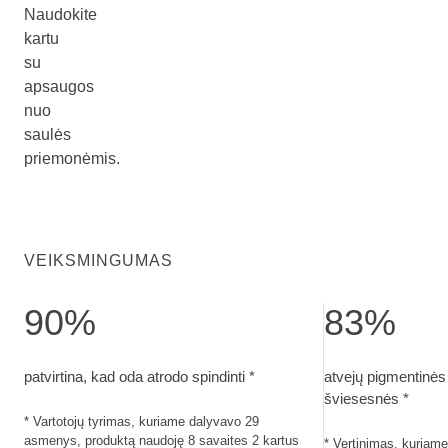
Naudokite
kartu
su
apsaugos
nuo
saulės
priemonėmis.
VEIKSMINGUMAS
90%
83%
patvirtina, kad oda atrodo spindinti. Vartotojų tyrimas, kur
atvejų pigmentin
patvirtina, kad oda atrodo spindinti *
atvejų pigmentinė
šviesesnės *
* Vartotojų tyrimas, kuriame dalyvavo 29
asmenys, produktą naudoję 8 savaites 2 kartus
* Vertinimas, kuriam