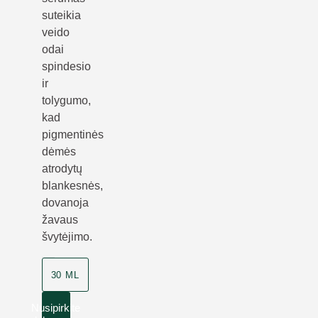
suteikia
veido
odai
spindesio
ir
tolygumo,
kad
pigmentinės
dėmės
atrodytų
blankesnės,
dovanoja
žavaus
švytėjimo.
30 ML
Nusipirkite