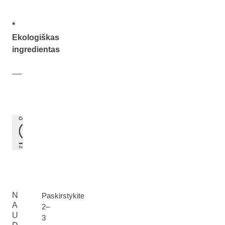
*
Ekologiškas
ingredientas
N
Paskirstykite
A
2–
U
3