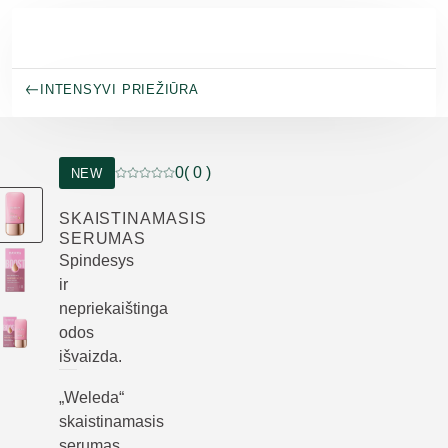
Pereiti prie pagrindinio turinio
INTENSYVI PRIEŽIŪRA
0
( 0 )
NEW
Dabartinis įvertinimas: 0 iš 5 žvaigždučių įverti
SKAISTINAMASIS
SERUMAS
Spindesys
ir
nepriekaištinga
odos
išvaizda.
„Weleda“
skaistinamasis
serumas