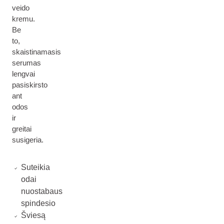
veido
kremu.
Be
to,
skaistinamasis
serumas
lengvai
pasiskirsto
ant
odos
ir
greitai
susigeria.
Suteikia
odai
nuostabaus
spindesio
Šviesą