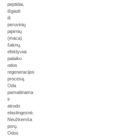
peptidai,
išgauti
iš
peruvinių
pipirnių
(maca)
šaknų,
efektyviai
palaiko
odos
regeneracijos
procesą.
Oda
pamaitinama
ir
atrodo
elastingesnė.
Neužkemša
porų.
Odos