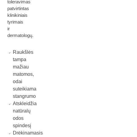
toleravimas
patvirtintas
klinikiniais
tyrimais
ir
dermatologų.
Raukšlės
tampa
mažiau
matomos,
odai
suteikiama
stangrumo
Atskleidžia
natūralų
odos
spindesį
Drėkinamasis