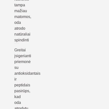
tampa
mažiau
matomos,
oda
atrodo
natūraliai
spindinti
Greitai
įsigerianti
priemonė
su
antioksidantais
ir
peptidais
pasirūps,
kad
oda
atrodytų