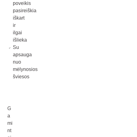
poveikis
pasireiškia
iškart
ir
ilgai
išlieka
Su
apsauga
nuo
mėlynosios
šviesos
G
a
mi
nt