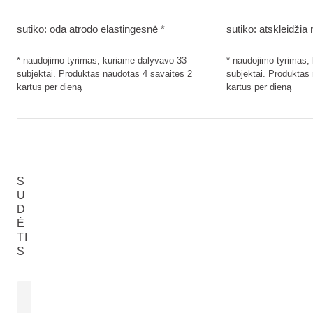
sutiko: oda atrodo elastingesnė. naudojimo tyrimas, kuriame
sutiko: atskleidž
sutiko: oda atrodo elastingesnė *
sutiko: atskleidžia
* naudojimo tyrimas, kuriame dalyvavo 33
* naudojimo tyrimas,
subjektai. Produktas naudotas 4 savaites 2
subjektai. Produktas
kartus per dieną
kartus per dieną
S
U
D
Ė
TI
S
GRANATŲ SĖKLŲ ALIEJUS
EUROPINIŲ