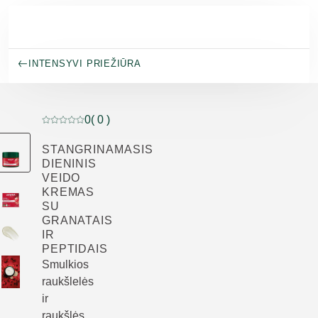
Pereiti prie pagrindinio turinio
INTENSYVI PRIEŽIŪRA
0
( 0 )
Dabartinis įvertinimas: 0 iš 5 žvaigždučių įvertino 0 klie
STANGRINAMASIS
DIENINIS
VEIDO
KREMAS
SU
GRANATAIS
IR
PEPTIDAIS
Smulkios
raukšlelės
ir
raukšlės