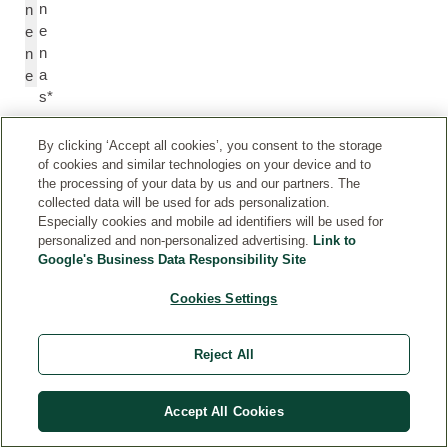
n
n
e
e
n
n
a
e
s*
By clicking ‘Accept all cookies’, you consent to the storage
Li
Li
of cookies and similar technologies on your device and to
n
n
the processing of your data by us and our partners. The
al
al
collected data will be used for ads personalization.
oli
o
Especially cookies and mobile ad identifiers will be used for
s*
ol
personalized and non-personalized advertising.
Link to
Google's Business Data Responsibility Site
B
B
Cookies Settings
e
e
n
n
Reject All
zil
z
o
yl
b
B
Accept All Cookies
e
e