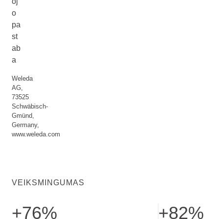
oj
o
pa
st
ab
a
Weleda
AG,
73525
Schwäbisch-
Gmünd,
Germany,
www.weleda.com
VEIKSMINGUMAS
+76%
+82%