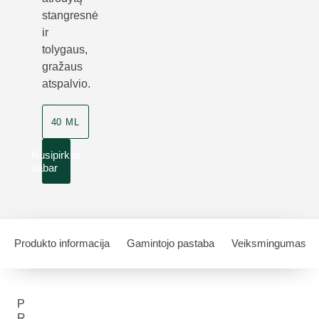
stangresnė
ir
tolygaus,
gražaus
atspalvio.
40 ML
Nusipirkite
dabar
Produkto informacija
Gamintojo pastaba
Veiksmingumas
P
R