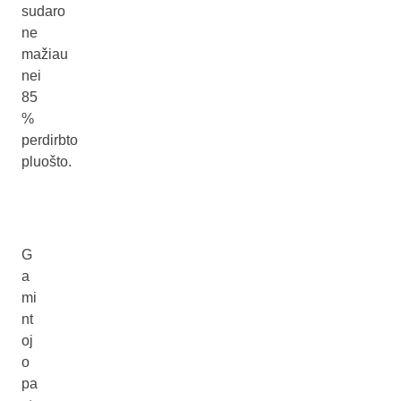
sudaro
ne
mažiau
nei
85
%
perdirbto
pluošto.
G
a
mi
nt
oj
o
pa