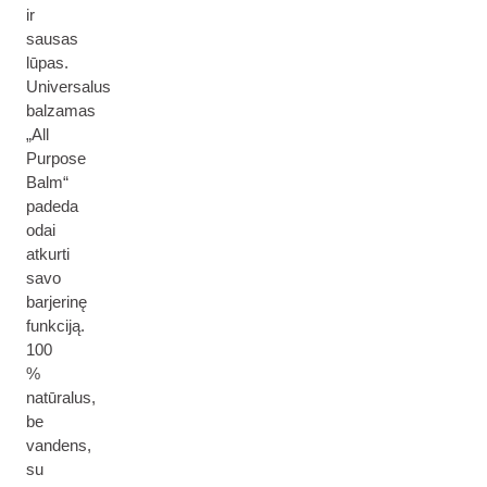
ir
sausas
lūpas.
Universalus
balzamas
„All
Purpose
Balm“
padeda
odai
atkurti
savo
barjerinę
funkciją.
100
%
natūralus,
be
vandens,
su