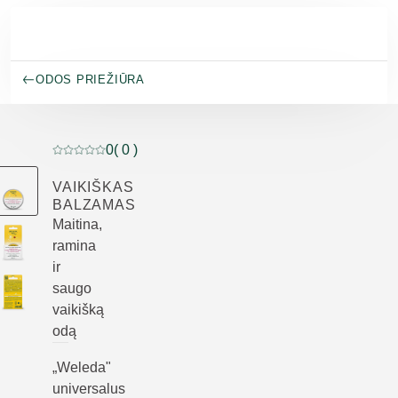
Pereiti prie pagrindinio turinio
ODOS PRIEŽIŪRA
0
( 0 )
Dabartinis įvertinimas: 0 iš 5 žvaigždučių įvertino 0 klie
VAIKIŠKAS
BALZAMAS
Maitina,
ramina
ir
saugo
vaikišką
odą
„Weleda"
universalus