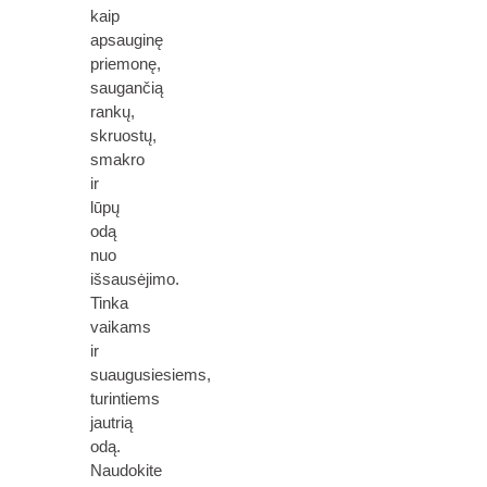
kaip
apsauginę
priemonę,
saugančią
rankų,
skruostų,
smakro
ir
lūpų
odą
nuo
išsausėjimo.
Tinka
vaikams
ir
suaugusiesiems,
turintiems
jautrią
odą.
Naudokite