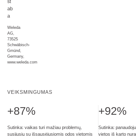
st
ab
a
Weleda
AG,
73525
Schwäbisch-
Gmünd,
Germany,
www.weleda.com
VEIKSMINGUMAS
+87%
+92%
Sutinka: vaikas turi mažiau problemų, susijusių su išsausėju
Sutinka: panaudoj
Sutinka: vaikas turi mažiau problemų,
Sutinka: panaudoju
susijusių su išsausėjusiomis odos vietomis
vietos iš karto nu