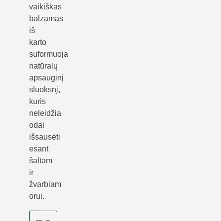
vaikiškas
balzamas
iš
karto
suformuoja
natūralų
apsauginį
sluoksnį,
kuris
neleidžia
odai
išsausėti
esant
šaltam
ir
žvarbiam
orui.