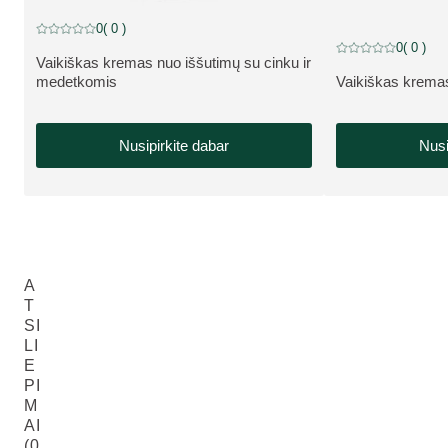
0
( 0 )
Dabartinis įvertinimas: 0 iš 5 žvaigždučių įvertino 0 klientų
0
( 0 )
Dabartinis įvertinim
Vaikiškas kremas nuo iššutimų su cinku ir
APIE PRODUKTĄ:
medetkomis
Vaikiškas krema
APIE PRODUKT
Nusipirkite dabar
Nusi
A
T
SI
LI
E
PI
M
AI
(0