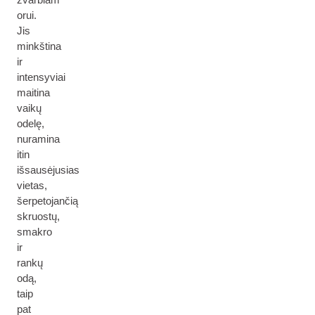
orui.
Jis
minkština
ir
intensyviai
maitina
vaikų
odelę,
nuramina
itin
išsausėjusias
vietas,
šerpetojančią
skruostų,
smakro
ir
rankų
odą,
taip
pat