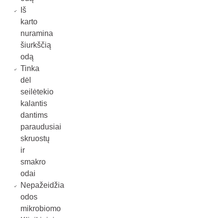
Iš
karto
nuramina
šiurkščią
odą
Tinka
dėl
seilėtekio
kalantis
dantims
paraudusiai
skruostų
ir
smakro
odai
Nepažeidžia
odos
mikrobiomo