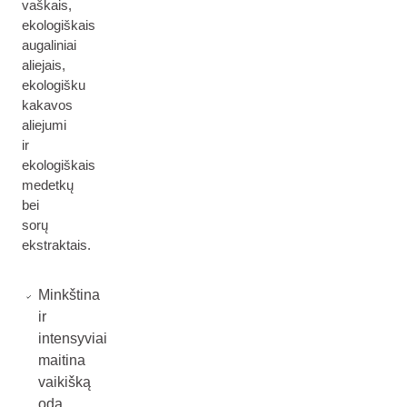
vaškais,
ekologiškais
augaliniai
aliejais,
ekologišku
kakavos
aliejumi
ir
ekologiškais
medetkų
bei
sorų
ekstraktais.
Minkština
ir
intensyviai
maitina
vaikišką
odą