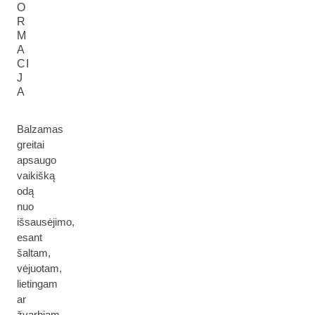
O
R
M
A
CI
J
A
Balzamas
greitai
apsaugo
vaikišką
odą
nuo
išsausėjimo,
esant
šaltam,
vėjuotam,
lietingam
ar
žvarbiam