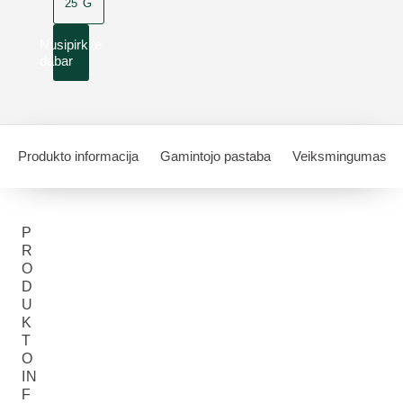
25 G
Nusipirkite
dabar
Produkto informacija
Gamintojo pastaba
Veiksmingumas
P
R
O
D
U
K
T
O
IN
F