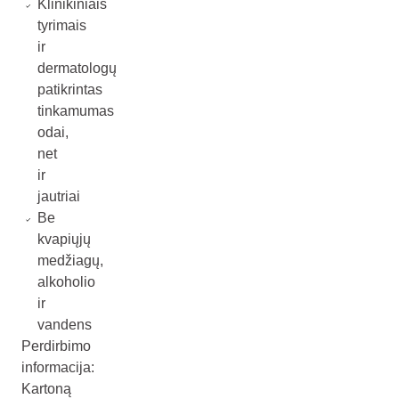
Klinikiniais
tyrimais
ir
dermatologų
patikrintas
tinkamumas
odai,
net
ir
jautriai
Be
kvapiųjų
medžiagų,
alkoholio
ir
vandens
Perdirbimo
informacija:
Kartoną