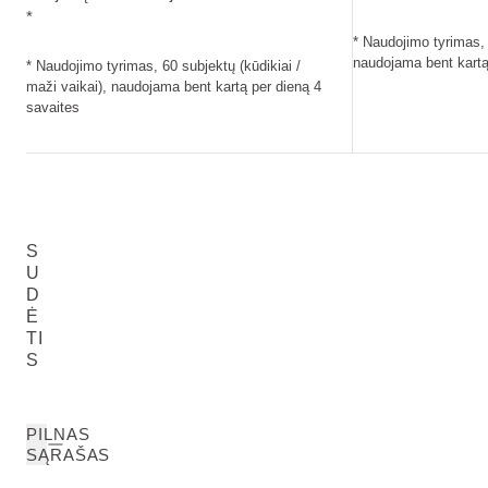
*
* Naudojimo tyrimas, 
naudojama bent kartą
* Naudojimo tyrimas, 60 subjektų (kūdikiai /
maži vaikai), naudojama bent kartą per dieną 4
savaites
S
U
D
Ė
TI
S
PILNAS
SĄRAŠAS