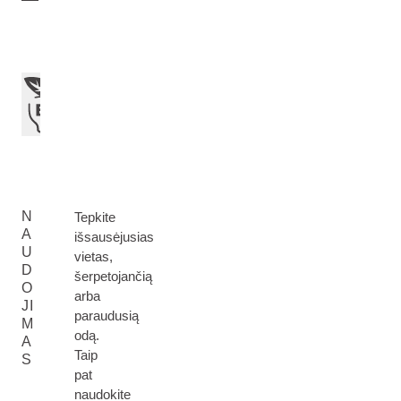
N
Tepkite
A
išsausėjusias
U
vietas,
D
šerpetojančią
O
arba
JI
paraudusią
M
odą.
A
Taip
S
pat
naudokite