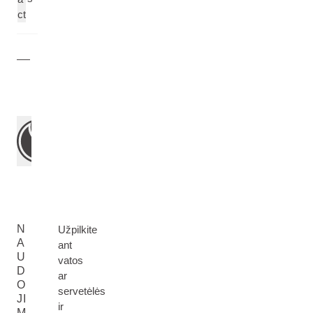
ct
N
Užpilkite
A
ant
U
vatos
D
ar
O
servetėlės
JI
ir
M