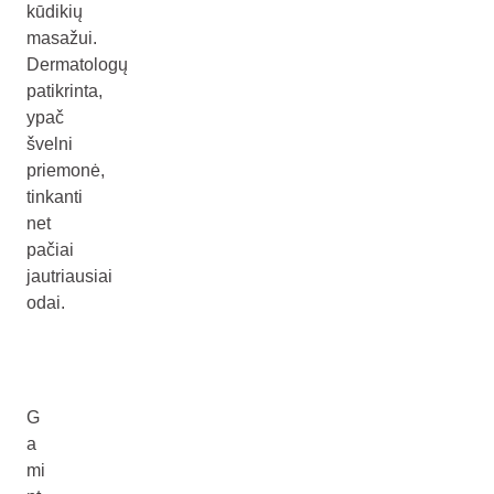
kūdikių
masažui.
Dermatologų
patikrinta,
ypač
švelni
priemonė,
tinkanti
net
pačiai
jautriausiai
odai.
G
a
mi