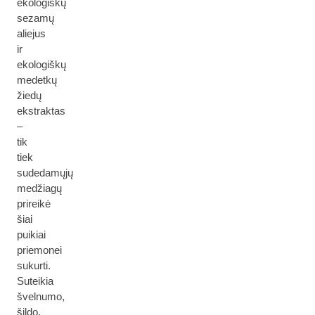
ekologiškų
sezamų
aliejus
ir
ekologiškų
medetkų
žiedų
ekstraktas
–
tik
tiek
sudedamųjų
medžiagų
prireikė
šiai
puikiai
priemonei
sukurti.
Suteikia
švelnumo,
šildo,