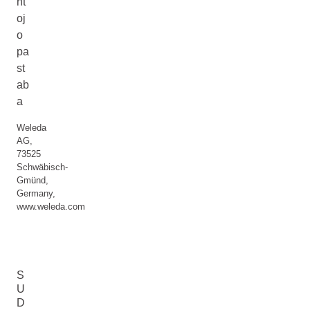
nt
oj
o
pa
st
ab
a
Weleda
AG,
73525
Schwäbisch-
Gmünd,
Germany,
www.weleda.com
S
U
D