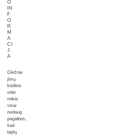
O
IN
F
O
R
M
A
CI
J
A
Gležnai
jūsų
kūdikio
odai
reikia
visai
nedaug
pagalbos,
kad
taptų