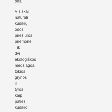
odai.
Visiškai
natūrali
kūdikių
odos
priežiūros
priemonė.
Tik
dvi
ekologiškos
medžiagos,
tokios
grynos
ir
tyros
kaip
paties
kūdikio