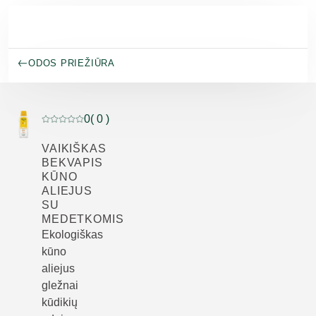
Pereiti prie pagrindinio turinio
ODOS PRIEŽIŪRA
0
( 0 )
Dabartinis įvertinimas: 0 iš 5 žvaigždučių įvertino 0 klie
VAIKIŠKAS
BEKVAPIS
KŪNO
ALIEJUS
SU
MEDETKOMIS
Ekologiškas
kūno
aliejus
gležnai
kūdikių