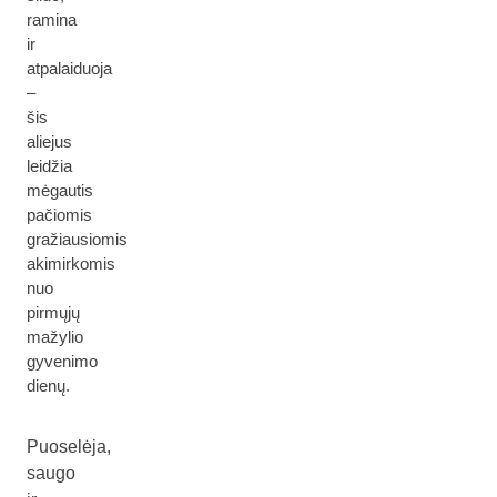
ramina
ir
atpalaiduoja
–
šis
aliejus
leidžia
mėgautis
pačiomis
gražiausiomis
akimirkomis
nuo
pirmųjų
mažylio
gyvenimo
dienų.
Puoselėja,
saugo