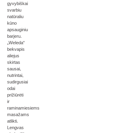
gyvybiškai
svarbiu
natūraliu
kūno
apsauginiu
barjeru.
„Weleda“
bekvapis
aliejus
skirtas
sausai,
nutrintai,
sudirgusiai
odai
prižiūrėti
ir
raminamiesiems
masažams
atlikti.
Lengvas