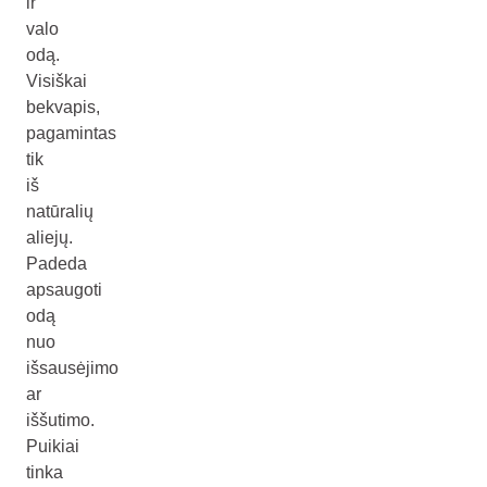
ir
valo
odą.
Visiškai
bekvapis,
pagamintas
tik
iš
natūralių
aliejų.
Padeda
apsaugoti
odą
nuo
išsausėjimo
ar
iššutimo.
Puikiai
tinka