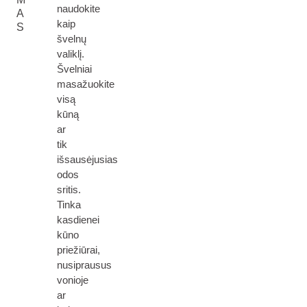
naudokite
A
kaip
S
švelnų
valiklį.
Švelniai
masažuokite
visą
kūną
ar
tik
išsausėjusias
odos
sritis.
Tinka
kasdienei
kūno
priežiūrai,
nusiprausus
vonioje
ar