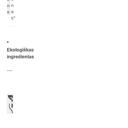
n
n
a
e
s*
*
Ekologiškas
ingredientas