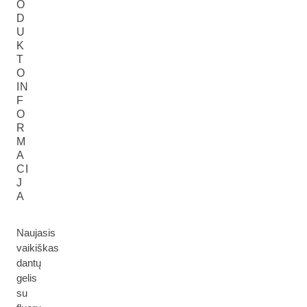
O
D
U
K
T
O
IN
F
O
R
M
A
CI
J
A
Naujasis
vaikiškas
dantų
gelis
su