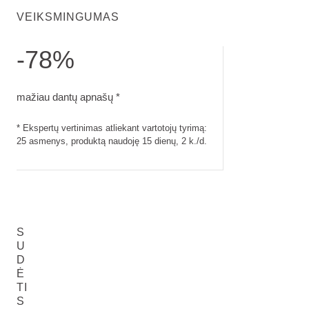
VEIKSMINGUMAS
-78%
mažiau dantų apnašų. Ekspertų vertinimas atliekant vartotoj
mažiau dantų apnašų *
* Ekspertų vertinimas atliekant vartotojų tyrimą:
25 asmenys, produktą naudoję 15 dienų, 2 k./d.
S
U
D
Ė
TI
S