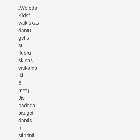
„Weleda
Kids“
vaikiškas
dantų
gelis
su
fluoru
skirtas
vaikams
iki
6
metų.
Jis
padeda
saugoti
dantis
ir
stiprinti