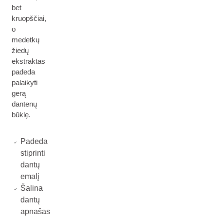
bet
kruopščiai,
o
medetkų
žiedų
ekstraktas
padeda
palaikyti
gerą
dantenų
būklę.
Padeda
stiprinti
dantų
emalį
Šalina
dantų
apnašas