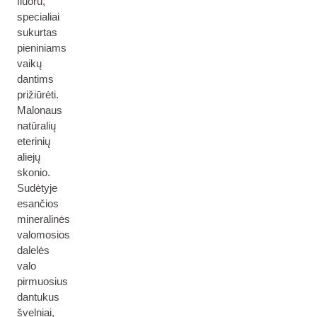
fluoru,
specialiai
sukurtas
pieniniams
vaikų
dantims
prižiūrėti.
Malonaus
natūralių
eterinių
aliejų
skonio.
Sudėtyje
esančios
mineralinės
valomosios
dalelės
valo
pirmuosius
dantukus
švelniai,