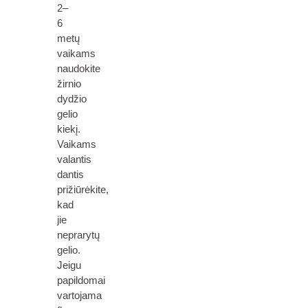
2–
6
metų
vaikams
naudokite
žirnio
dydžio
gelio
kiekį.
Vaikams
valantis
dantis
prižiūrėkite,
kad
jie
neprarytų
gelio.
Jeigu
papildomai
vartojama