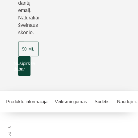
dantų
emalį.
Natūraliai
švelnaus
skonio.
50 ML
Nusipirkite
dabar
Produkto informacija
Veiksmingumas
Sudėtis
Naudojim
P
R