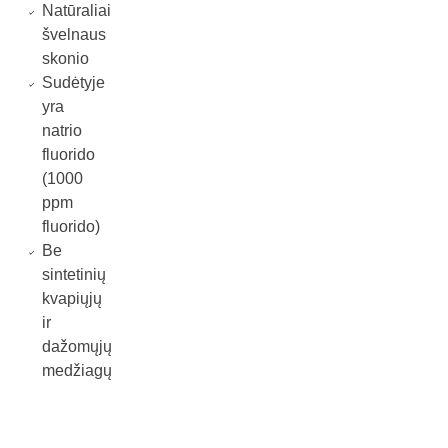
Natūraliai
švelnaus
skonio
Sudėtyje
yra
natrio
fluorido
(1000
ppm
fluorido)
Be
sintetinių
kvapiųjų
ir
dažomųjų
medžiagų