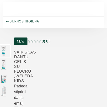
Pereiti prie pagrindinio turinio
BURNOS HIGIENA
0
( 0 )
NEW
Dabartinis įvertinimas: 0 iš 5 žvaigždučių įverti
VAIKIŠKAS
DANTŲ
GELIS
SU
FLUORU
„WELEDA
KIDS“
Padeda
stiprinti
dantų
emalį.