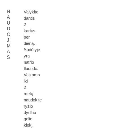
N
Valykite
A
dantis
U
2
D
kartus
O
per
JI
dieną.
M
Sudėtyje
A
yra
S
natrio
fluorido.
Vaikams
iki
2
metų
naudokite
ryžio
dydžio
gelio
kiekį,