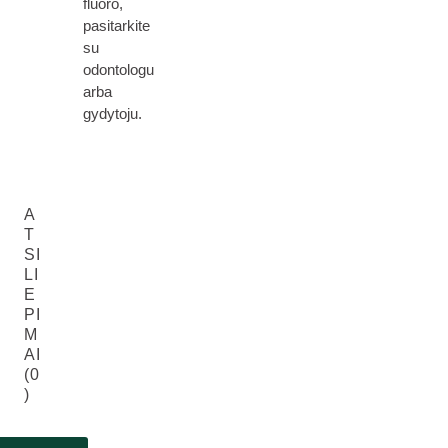
fluoro,
pasitarkite
su
odontologu
arba
gydytoju.
A
T
SI
LI
E
PI
M
AI
(0
)