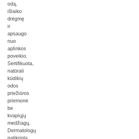
odą,
išlaiko
drėgmę
ir
apsaugo
nuo
aplinkos
poveikio.
Sertifikuota,
natūrali
kūdikių
odos
priežiūros
priemonė
be
kvapiųjų
medžiagų.
Dermatologų
patikrinta