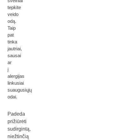
švelniai
tepkite
veido
odą.
Taip
pat
tinka
jautriai,
sausai
ar
į
alergijas
linkusiai
suaugusiųjų
odai.
Padeda
prižiūrėti
sudirgintą,
niežtinčią