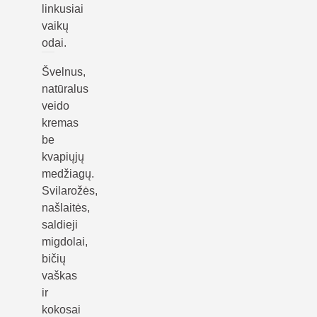
linkusiai
vaikų
odai.
Švelnus,
natūralus
veido
kremas
be
kvapiųjų
medžiagų.
Svilarožės,
našlaitės,
saldieji
migdolai,
bičių
vaškas
ir
kokosai