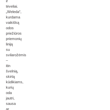
ir
tėveliai.
„Weleda“,
kurdama
vaikišką
odos
priežiūros
priemonių
liniją
su
svilarožėmis
–
itin
švelnią,
skirtą
kūdikiams,
kurių
oda
jautri,
sausa
ar