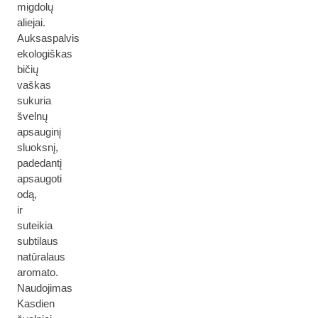
migdolų
aliejai.
Auksaspalvis
ekologiškas
bičių
vaškas
sukuria
švelnų
apsauginį
sluoksnį,
padedantį
apsaugoti
odą,
ir
suteikia
subtilaus
natūralaus
aromato.
Naudojimas
Kasdien