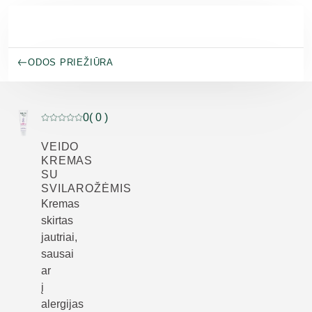
Pereiti prie pagrindinio turinio
ODOS PRIEŽIŪRA
0
( 0 )
Dabartinis įvertinimas: 0 iš 5 žvaigždučių įvertino 0 klie
VEIDO
KREMAS
SU
SVILAROŽĖMIS
Kremas
skirtas
jautriai,
sausai
ar
į
alergijas