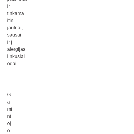
ir
tinkama
itin
jautriai,
sausai
ir į
alergijas
linkusiai
odai.
G
a
mi
nt
oj
o