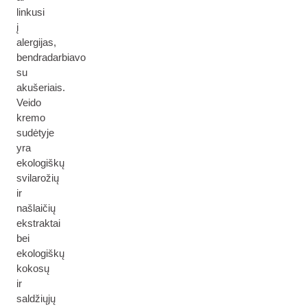
linkusi
į
alergijas,
bendradarbiavo
su
akušeriais.
Veido
kremo
sudėtyje
yra
ekologiškų
svilarožių
ir
našlaičių
ekstraktai
bei
ekologiškų
kokosų
ir
saldžiųjų