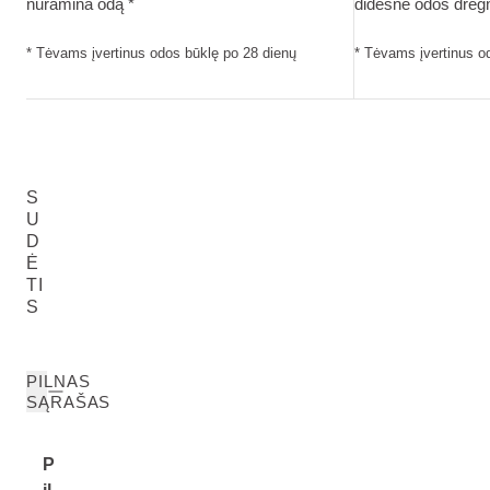
nuramina odą *
didesnė odos drėg
* Tėvams įvertinus odos būklę po 28 dienų
* Tėvams įvertinus o
S
U
D
Ė
TI
S
PILNAS
SĄRAŠAS
P