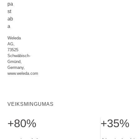
pa
st
ab
a
Weleda
AG,
73525
Schwäbisch-
Gmünd,
Germany,
www.weleda.com
VEIKSMINGUMAS
+80%
+35%
nuramina odą. Tėvams įvertinus odos būklę po 28 dienų
didesnė odos drė