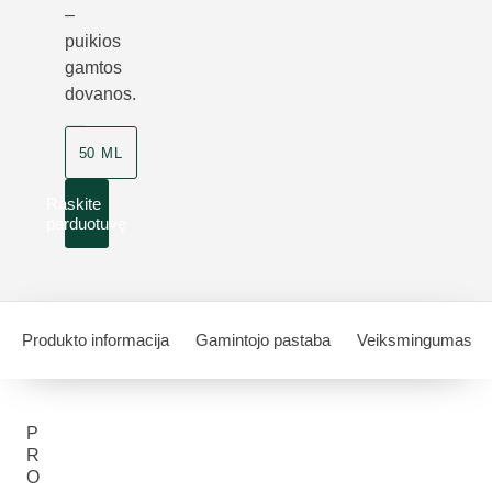
–
puikios
gamtos
dovanos.
50 ML
Raskite
parduotuvę
Produkto informacija
Gamintojo pastaba
Veiksmingumas
P
R
O