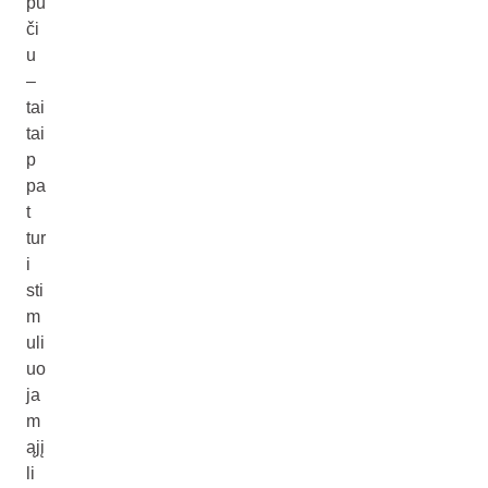
pu
či
u
–
tai
tai
p
pa
t
tur
i
sti
m
uli
uo
ja
m
ąjį
li