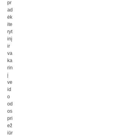
pr
ad
ėk
ite
ryt
inį
ir
va
ka
rin
į
ve
id
o
od
os
pri
ež
iūr