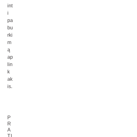
int
i
pa
bu
rki
m
ą
ap
lin
k
ak
is.
P
R
A
TI