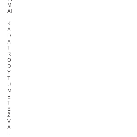
M
AI
,
K
A
D
A
T
R
O
D
Y
T
U
M
Ė
T
E
Ž
V
A
LI