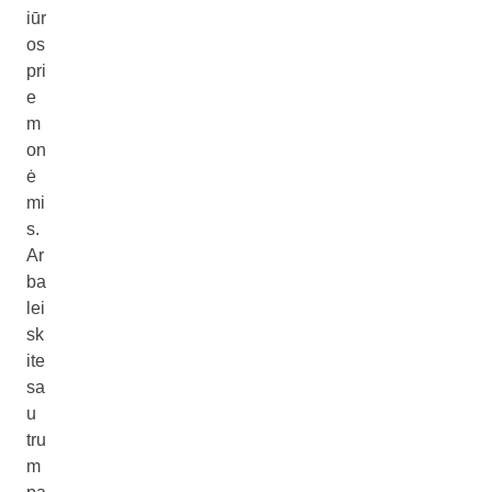
iūr
os
pri
e
m
on
ė
mi
s.
Ar
ba
lei
sk
ite
sa
u
tru
m