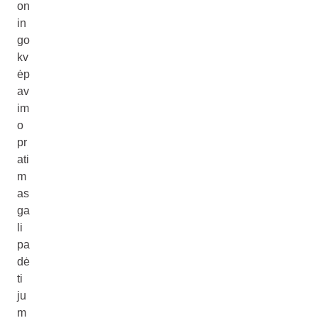
on
in
go
kv
ėp
av
im
o
pr
ati
m
as
ga
li
pa
dė
ti
ju
m