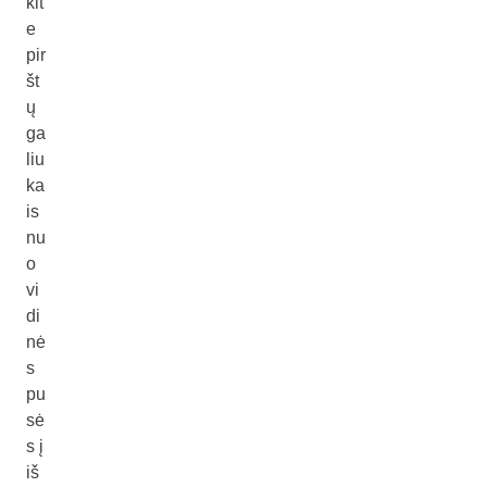
kit
e
pir
št
ų
ga
liu
ka
is
nu
o
vi
di
nė
s
pu
sė
s į
iš