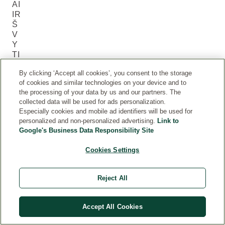
AI
IR
Š
V
Y
TI
N
By clicking ‘Accept all cookies’, you consent to the storage
ČI
of cookies and similar technologies on your device and to
AI
the processing of your data by us and our partners. The
collected data will be used for ads personalization.
At
Especially cookies and mobile ad identifiers will be used for
personalized and non-personalized advertising.
Link to
m
Google's Business Data Responsibility Site
er
kit
Cookies Settings
e
ak
Reject All
is
tai
Accept All Cookies
p
pl