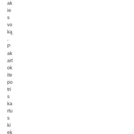
ak
ie
s
vo
ką
.
P
ak
art
ok
ite
po
tri
s
ka
rtu
s
ki
ek