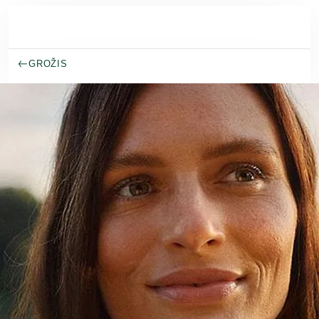
Pereiti prie pagrindinio turinio
GROŽIS