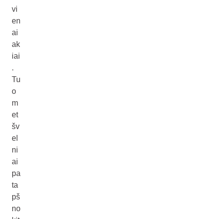
vi
en
ai
ak
iai
.
Tu
o
m
et
šv
el
ni
ai
pa
ta
pš
no