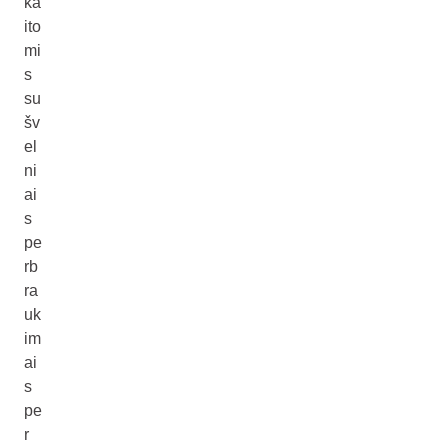
ka
ito
mi
s
su
šv
el
ni
ai
s
pe
rb
ra
uk
im
ai
s
pe
r