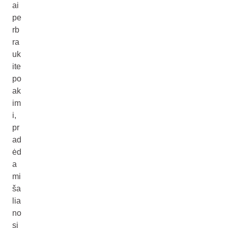
ai
pe
rb
ra
uk
ite
po
ak
im
i,
pr
ad
ėd
a
mi
ša
lia
no
si