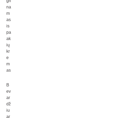
gri
na
m
as
is
pa
ak
ių
kr
e
m
as
B
ev
ar
dž
iu
ar