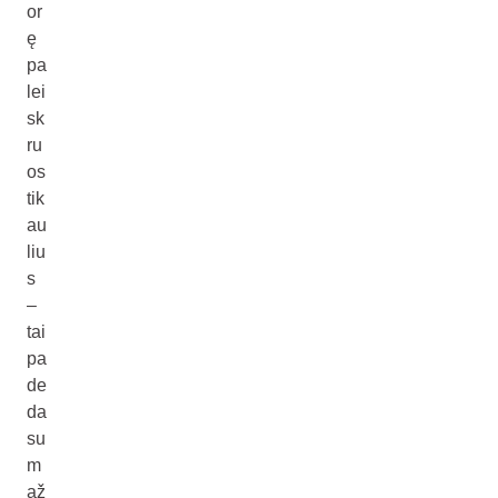
or
ę
pa
lei
sk
ru
os
tik
au
liu
s
–
tai
pa
de
da
su
m
až