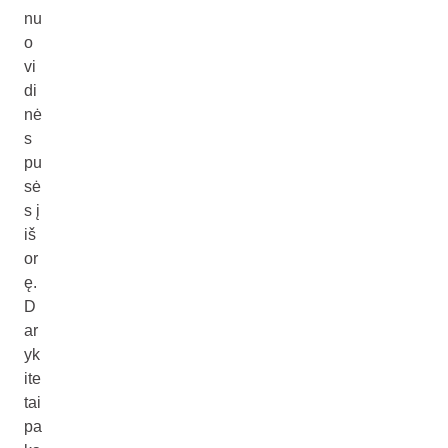
nu
o
vi
di
nė
s
pu
sė
s į
iš
or
ę.
D
ar
yk
ite
tai
pa