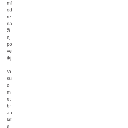
mf
od
re
na
ži
nį
po
ve
ikį
.
Vi
su
o
m
et
br
au
kit
e