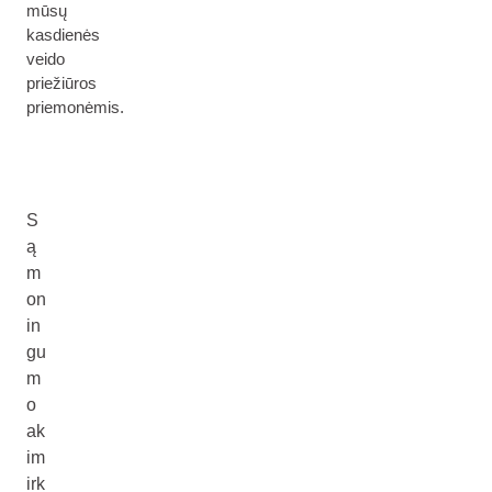
mūsų
kasdienės
veido
priežiūros
priemonėmis.
S
ą
m
on
in
gu
m
o
ak
im
irk