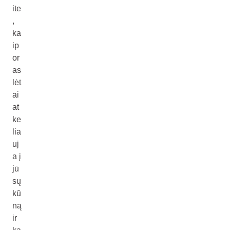
ite
,
ka
ip
or
as
lėt
ai
at
ke
lia
uj
a į
jū
sų
kū
ną
ir