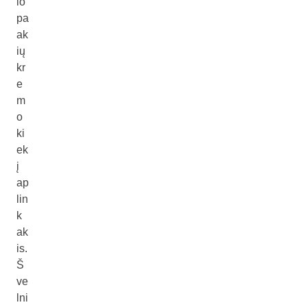
io
pa
ak
ių
kr
e
m
o
ki
ek
į
ap
lin
k
ak
is.
Š
ve
lni