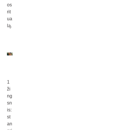
os
rit
ua
lą.
1
ži
ng
sn
is:
st
an