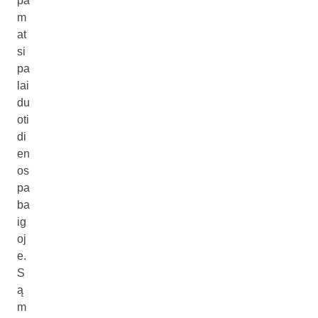
pa
m
at
si
pa
lai
du
oti
di
en
os
pa
ba
ig
oj
e.
S
ą
m