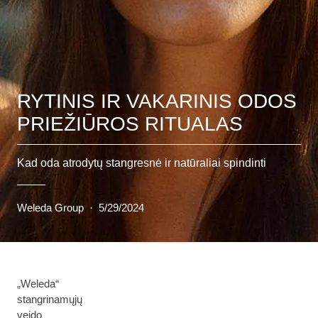
RYTINIS IR VAKARINIS ODOS
PRIEŽIŪROS RITUALAS
Kad oda atrodytų stangresnė ir natūraliai spindinti
Weleda Group
·
5/29/2024
„Weleda“
stangrinamųjų
veido