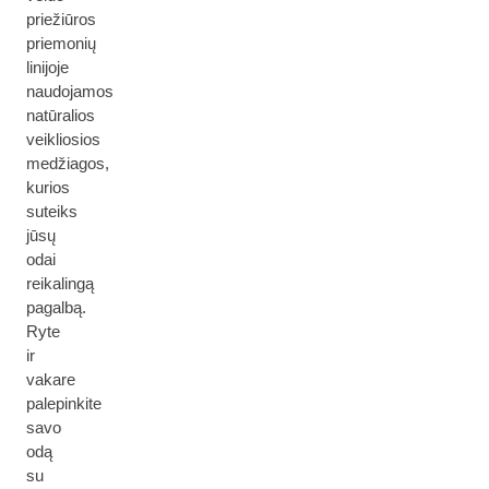
priežiūros
priemonių
linijoje
naudojamos
natūralios
veikliosios
medžiagos,
kurios
suteiks
jūsų
odai
reikalingą
pagalbą.
Ryte
ir
vakare
palepinkite
savo
odą
su