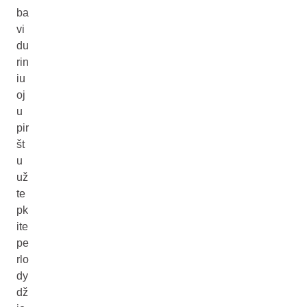
ba
vi
du
rin
iu
oj
u
pir
št
u
už
te
pk
ite
pe
rlo
dy
dž