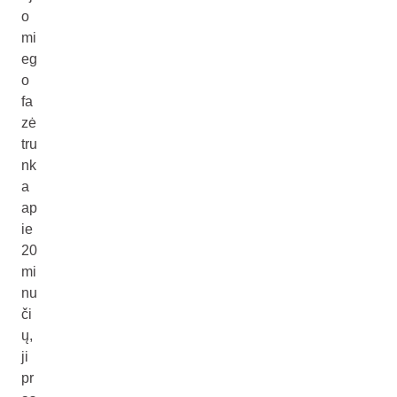
o
mi
eg
o
fa
zė
tru
nk
a
ap
ie
20
mi
nu
či
ų,
ji
pr