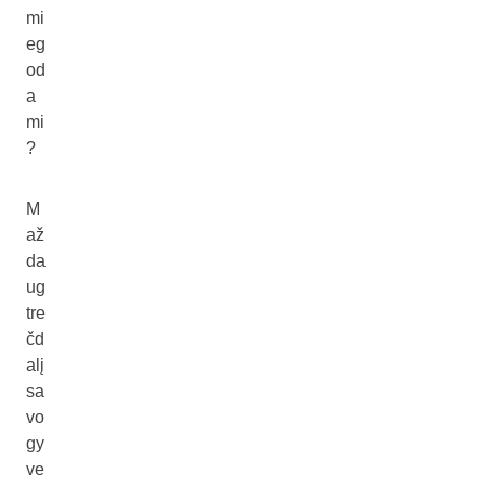
mi
eg
od
a
mi
?
M
až
da
ug
tre
čd
alį
sa
vo
gy
ve