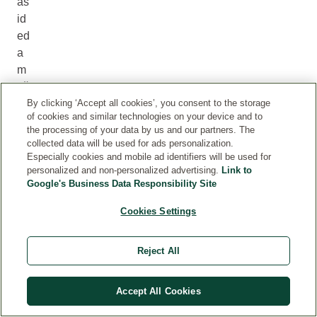
as
id
ed
a
m
až
da
By clicking ‘Accept all cookies’, you consent to the storage
of cookies and similar technologies on your device and to
ug
the processing of your data by us and our partners. The
po
collected data will be used for ads personalization.
90
Especially cookies and mobile ad identifiers will be used for
personalized and non-personalized advertising.
Link to
mi
Google's Business Data Responsibility Site
nu
či
Cookies Settings
ų
tru
Reject All
ku
si
o
Accept All Cookies
gil