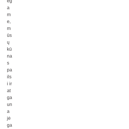
eg
a
m
e,
m
ūs
ų
kū
na
s
pa
ils
i ir
at
ga
un
a
jė
ga