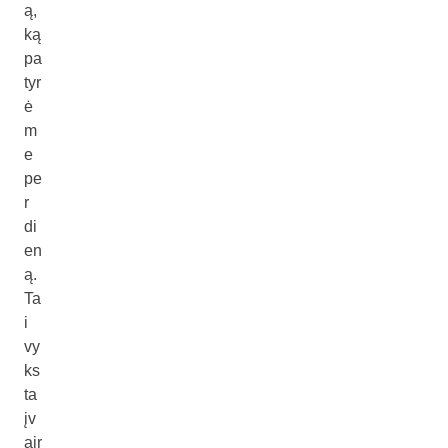
ą,
ką
pa
tyr
ė
m
e
pe
r
di
en
ą.
Ta
i
vy
ks
ta
įv
air