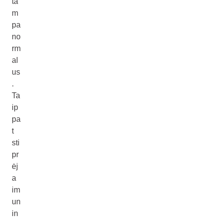
ta
m
pa
no
rm
al
us
.
Ta
ip
pa
t
sti
pr
ėj
a
im
un
in