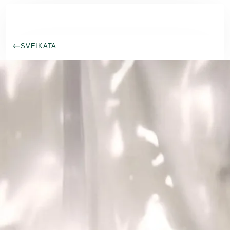
Pereiti prie pagrindinio turinio
SVEIKATA