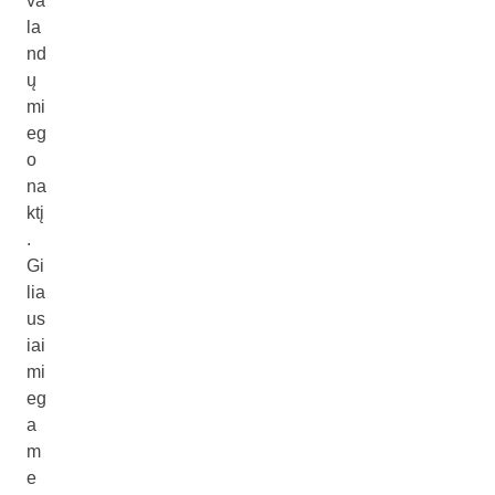
va
la
nd
ų
mi
eg
o
na
ktį
.
Gi
lia
us
iai
mi
eg
a
m
e