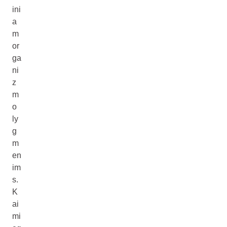
ini
a
m
or
ga
ni
z
m
o
ly
g
m
en
im
s.
K
ai
mi