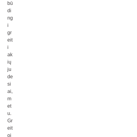
bū
di
ng
i
gr
eit
i
ak
ių
ju
de
si
ai,
m
et
u.
Gr
eit
oj