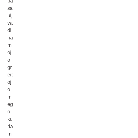
pa
sa
ulį
va
di
na
m
oj
o
gr
eit
oj
o
mi
eg
o,
ku
ria
m