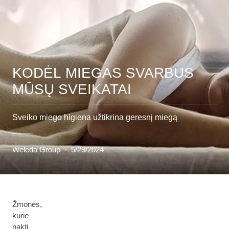
KODĖL MIEGAS SVARBUS
MŪSŲ SVEIKATAI
Sveiko miego higiena užtikrina geresnį miegą
Weleda Group
·
5/29/2024
Žmonės,
kurie
naktį