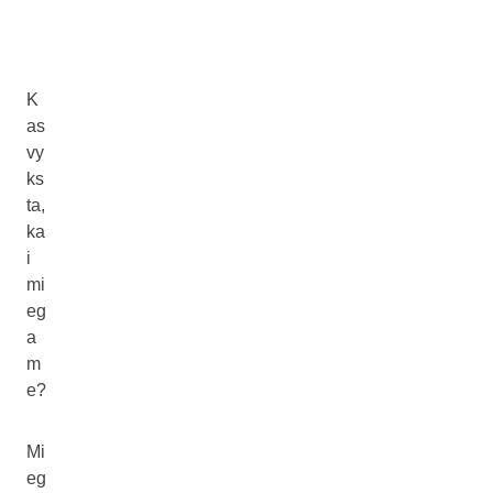
K
as
vy
ks
ta,
ka
i
mi
eg
a
m
e?
Mi
eg