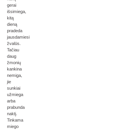
gerai
išsimiega,
kitą
dieną
pradeda
jausdamiesi
žvalūs.
Tačiau
daug
žmonių
kankina
nemiga,
jie
sunkiai
užmiega
arba
prabunda
naktį.
Tinkama
miego