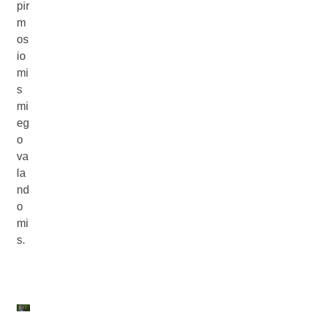
pir
m
os
io
mi
s
mi
eg
o
va
la
nd
o
mi
s.