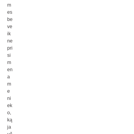
m
es
be
ve
ik
ne
pri
si
m
en
a
m
e
ni
ek
o,
ką
ja