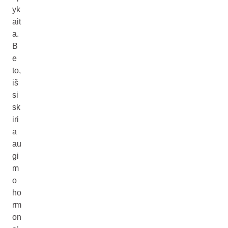
yk
ait
a.
B
e
to,
iš
si
sk
iri
a
au
gi
m
o
ho
rm
on