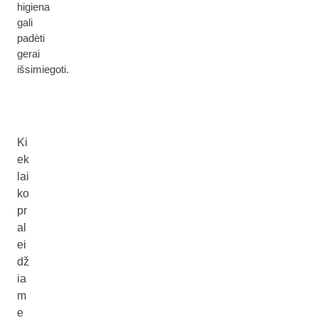
higiena
gali
padėti
gerai
išsimiegoti.
Ki
ek
lai
ko
pr
al
ei
dž
ia
m
e