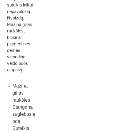
suteikia laikui
nepavaldžią
išvaizdą.
Mažina gilias
raukšles,
blukina
pigmentines
dėmes,
vienodina
veido odos
atspalvį.
Mažina
gilias
raukšles
Stangrina
suglebusią
odą
Suteikia