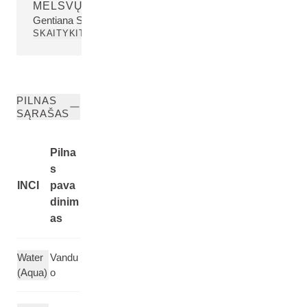
MELSVŲJŲ GENCIJONŲ EKSTRAKTAS
Gentiana Septemfida Flower/Leaf/Stem Extract
SKAITYKITE DAUGIAU
PILNAS
SĄRAŠAS
Pilna
s
INCI
pava
dinim
as
Water
Vandu
(Aqua)
o