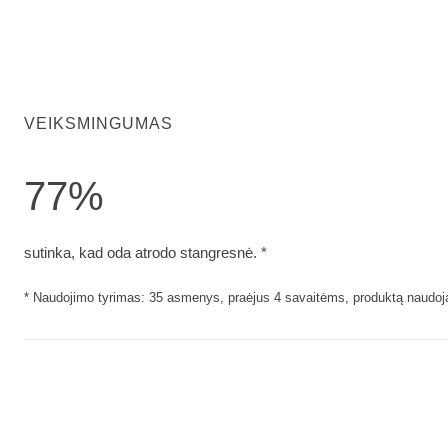
VEIKSMINGUMAS
77%
sutinka, kad oda atrodo stangresnė.. Naudojimo tyrimas: 35
sutinka, kad oda atrodo stangresnė. *
* Naudojimo tyrimas: 35 asmenys, praėjus 4 savaitėms, produktą naudoja