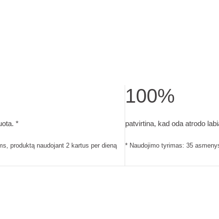
100%
 dieną
tonizuota.. Naudojimo tyrimas: 35 asmenys, praėjus 4 savaitėms,
patvirtina, kad oda atrodo 
ota. *
patvirtina, kad oda atrodo labi
s, produktą naudojant 2 kartus per dieną
* Naudojimo tyrimas: 35 asmenys