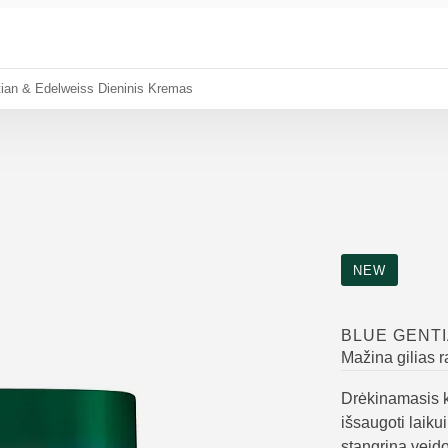
ian & Edelweiss Dieninis Kremas
NEW
BLUE GENTI
Mažina gilias r
Drėkinamasis k
išsaugoti laiku
stangrina veid