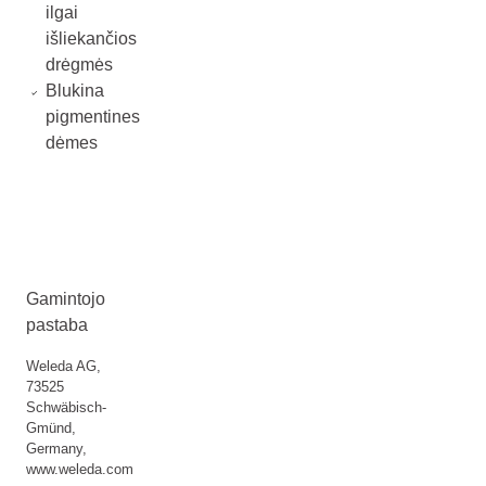
ilgai
išliekančios
drėgmės
Blukina
pigmentines
dėmes
Gamintojo
pastaba
Weleda AG,
73525
Schwäbisch-
Gmünd,
Germany,
www.weleda.com