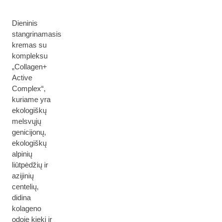
Dieninis
stangrinamasis
kremas su
kompleksu
„Collagen+
Active
Complex“,
kuriame yra
ekologiškų
melsvųjų
genicijonų,
ekologiškų
alpinių
liūtpėdžių ir
azijinių
centelių,
didina
kolageno
odoje kiekį ir