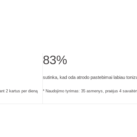
83%
 asmenys, praėjus 4 savaitėms, produktą naudojant 2 kartus per
sutinka, kad oda atrodo pastebimai labiau 
sutinka, kad oda atrodo pastebimai labiau tonizu
nt 2 kartus per dieną
* Naudojimo tyrimas: 35 asmenys, praėjus 4 savaitėm