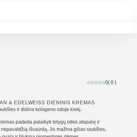
0
( 0 )
Dabartinis įvertinimas: 
AN & EDELWEISS DIENINIS KREMAS
aukšles ir didina kolageno odoje kiekį.
remas padeda palaikyti tolygų odos atspalvį ir
i nepavaldžią išvaizdą. Jis mažina gilias raukšles,
o ovalą ir blukina pigmentines dėmes.