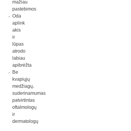
mažiau
pastebimos
Oda
aplink
akis
ir
lūpas
atrodo
labiau
apibrėžta
Be
kvapiųjų
medžiagų,
suderinamumas
patvirtintas
oftalmologų
ir
dermatologų