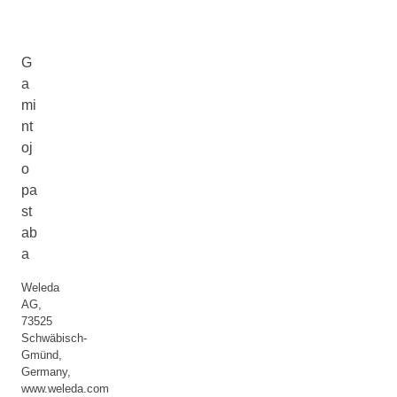
G
a
mi
nt
oj
o
pa
st
ab
a
Weleda
AG,
73525
Schwäbisch-
Gmünd,
Germany,
www.weleda.com