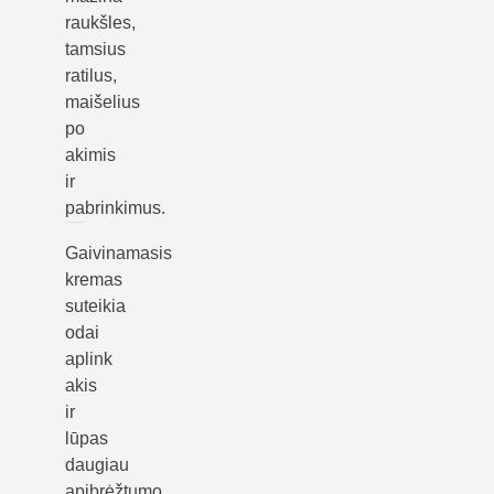
raukšles,
tamsius
ratilus,
maišelius
po
akimis
ir
pabrinkimus.
Gaivinamasis
kremas
suteikia
odai
aplink
akis
ir
lūpas
daugiau
apibrėžtumo,