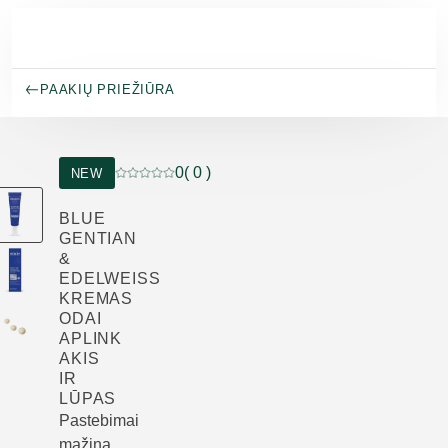
Pereiti prie pagrindinio turinio
PAAKIŲ PRIEŽIŪRA
0
( 0 )
NEW
Dabartinis įvertinimas: 0 iš 5 žvaigždučių įverti
BLUE
GENTIAN
&
EDELWEISS
KREMAS
ODAI
APLINK
AKIS
IR
LŪPAS
Pastebimai
mažina