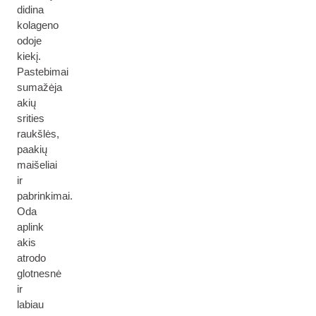
didina
kolageno
odoje
kiekį.
Pastebimai
sumažėja
akių
srities
raukšlės,
paakių
maišeliai
ir
pabrinkimai.
Oda
aplink
akis
atrodo
glotnesnė
ir
labiau