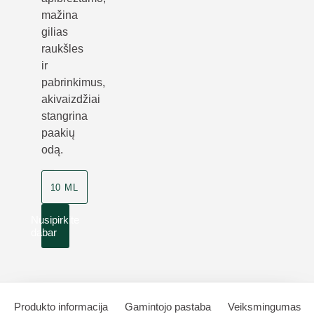
mažina
gilias
raukšles
ir
pabrinkimus,
akivaizdžiai
stangrina
paakių
odą.
10 ML
Nusipirkite
dabar
Produkto informacija
Gamintojo pastaba
Veiksmingumas