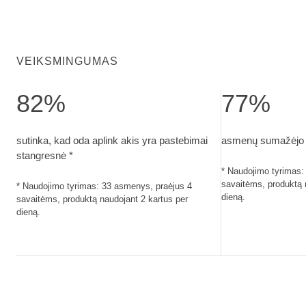
VEIKSMINGUMAS
82%
77%
sutinka, kad oda aplink akis yra pastebimai stangresnė. Na
asmenų sumažėjo g
sutinka, kad oda aplink akis yra pastebimai
asmenų sumažėjo g
stangresnė *
* Naudojimo tyrimas:
savaitėms, produktą 
* Naudojimo tyrimas: 33 asmenys, praėjus 4
dieną.
savaitėms, produktą naudojant 2 kartus per
dieną.