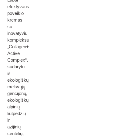
efektyvaus
poveikio
kremas
su
inovatyviu
kompleksu
„Collagen+
Active
Complex“,
sudarytu
iš
ekologiškų
melsvųjų
gencijonų,
ekologiškų
alpinių
liūtpėdžių
ir
azijinių
centelių,