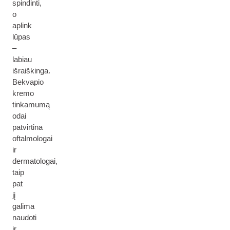
spindinti,
o
aplink
lūpas
–
labiau
išraiškinga.
Bekvapio
kremo
tinkamumą
odai
patvirtina
oftalmologai
ir
dermatologai,
taip
pat
jį
galima
naudoti
ir