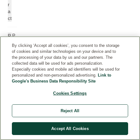
r
a
ct
P
P
u
u
By clicking ‘Accept all cookies’, you consent to the storage
ni
ni
of cookies and similar technologies on your device and to
c
c
the processing of your data by us and our partners. The
a
a
collected data will be used for ads personalization.
Especially cookies and mobile ad identifiers will be used for
G
G
personalized and non-personalized advertising.
Link to
ra
r
Google's Business Data Responsibility Site
n
a
at
n
Cookies Settings
u
at
m
u
E
Reject All
m
xt
E
ra
xt
Accept All Cookies
ct
r
a