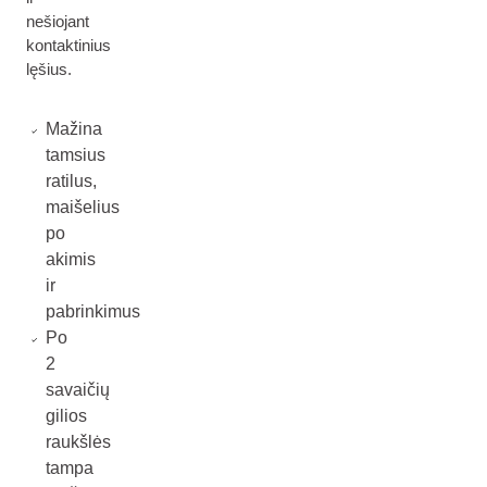
nešiojant
kontaktinius
lęšius.
Mažina
tamsius
ratilus,
maišelius
po
akimis
ir
pabrinkimus
Po
2
savaičių
gilios
raukšlės
tampa