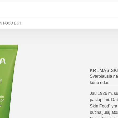
N FOOD Light
KREMAS SKI
Svarbiausia nat
kūno odai.
Jau 1926 m. su 
paslaptimi. Dab
Skin Food“ yra 
būtina jūsų ato