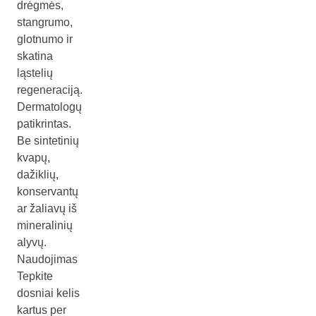
drėgmės,
stangrumo,
glotnumo ir
skatina
ląstelių
regeneraciją.
Dermatologų
patikrintas.
Be sintetinių
kvapų,
dažiklių,
konservantų
ar žaliavų iš
mineralinių
alyvų.
Naudojimas
Tepkite
dosniai kelis
kartus per