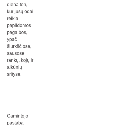
dieną ten,
kur jūsų odai
reikia
papildomos
pagalbos,
ypač
šiurkščiose,
sausose
rankų, kojų ir
alkūnių
srityse.
Gamintojo
pastaba