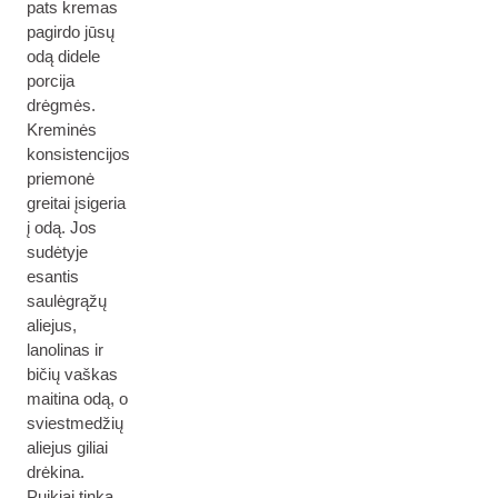
pats kremas
pagirdo jūsų
odą didele
porcija
drėgmės.
Kreminės
konsistencijos
priemonė
greitai įsigeria
į odą. Jos
sudėtyje
esantis
saulėgrąžų
aliejus,
lanolinas ir
bičių vaškas
maitina odą, o
sviestmedžių
aliejus giliai
drėkina.
Puikiai tinka