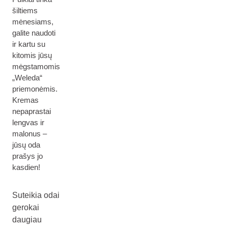
šiltiems
mėnesiams,
galite naudoti
ir kartu su
kitomis jūsų
mėgstamomis
„Weleda“
priemonėmis.
Kremas
nepaprastai
lengvas ir
malonus –
jūsų oda
prašys jo
kasdien!
Suteikia odai
gerokai
daugiau