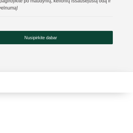
 pagirdykite po maudynių, kelionių išsausėjusią odą ir
švelnumą!
Nusipirkite dabar