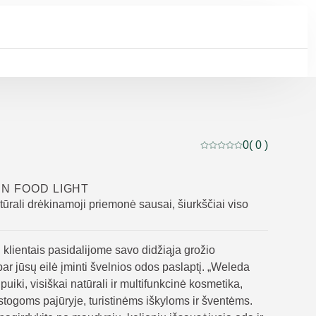
0
( 0 )
Dabartinis įvertinimas: 
N FOOD LIGHT
ūrali drėkinamoji priemonė sausai, šiurkščiai viso
klientais pasidalijome savo didžiąja grožio
ar jūsų eilė įminti švelnios odos paslaptį. „Weleda
puiki, visiškai natūrali ir multifunkcinė kosmetika,
stogoms pajūryje, turistinėms iškyloms ir šventėms.