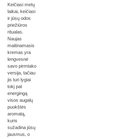
Keičiasi metų
laikai, keičiasi
ir jūsų odos
priežiūros
ritualas.
Naujas
maitinamasis
kremas yra
lengvesnė
savo pirmtako
versija, tačiau
jis turi lygiai
tokį pat
energingą
visos augalų
puokštės
aromatą,
kuris
sužadina jūsų
jausmus, o