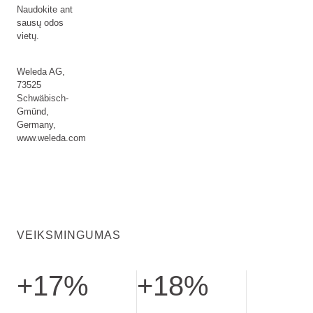
Naudokite ant
sausų odos
vietų.
Weleda AG,
73525
Schwäbisch-
Gmünd,
Germany,
www.weleda.com
VEIKSMINGUMAS
+17%
+18%
didesnė odos drėgmė,. patikrinus po 28 dienų.
švelnesnė oda,. patikrinus po 28 di