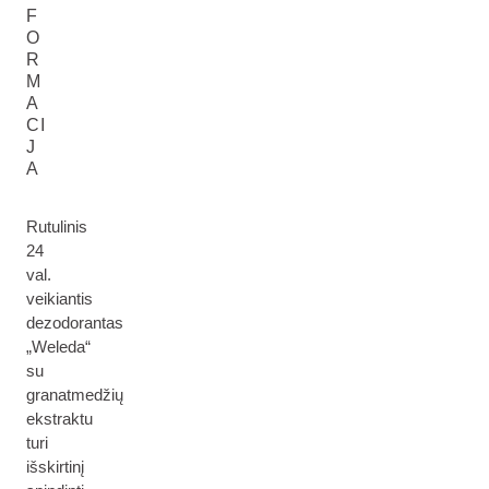
F
O
R
M
A
CI
J
A
Rutulinis
24
val.
veikiantis
dezodorantas
„Weleda“
su
granatmedžių
ekstraktu
turi
išskirtinį