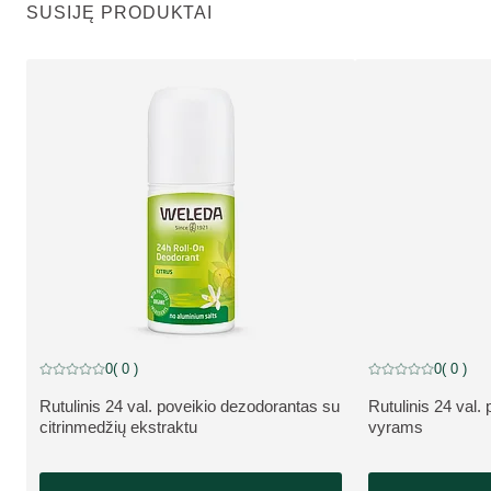
SUSIJĘ PRODUKTAI
0
( 0 )
0
( 0 )
Dabartinis įvertinimas: 0 iš 5 žvaigždučių įvertino 0 klientų
Dabartinis įvertinim
Rutulinis 24 val. poveikio dezodorantas su
Rutulinis 24 val.
APIE PRODUKTĄ:
APIE PRODUKT
citrinmedžių ekstraktu
vyrams