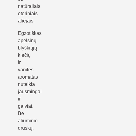
natūraliais
eteriniais
aliejais.
Egzotiškas
apelsinų,
blyškiųjų
kiečių
ir
vanilės
aromatas
nuteikia
jausmingai
ir
gaiviai.
Be
aliuminio
druskų.