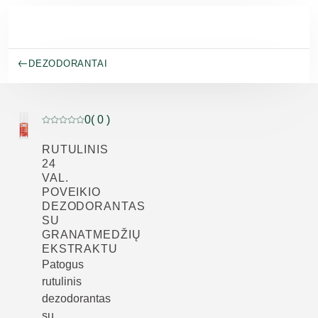
Pereiti prie pagrindinio turinio
DEZODORANTAI
0
( 0 )
Dabartinis įvertinimas: 0 iš 5 žvaigždučių įvertino 0 klie
RUTULINIS
24
VAL.
POVEIKIO
DEZODORANTAS
SU
GRANATMEDŽIŲ
EKSTRAKTU
Patogus
rutulinis
dezodorantas
su