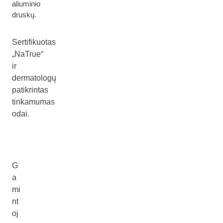
aliuminio
druskų.
Sertifikuotas
„NaTrue“
ir
dermatologų
patikrintas
tinkamumas
odai.
G
a
mi
nt
oj