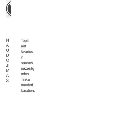
N
Tepti
A
ant
U
švarios
D
ir
O
sausos
JI
pažastų
M
odos.
A
Tinka
S
naudoti
kasdien.