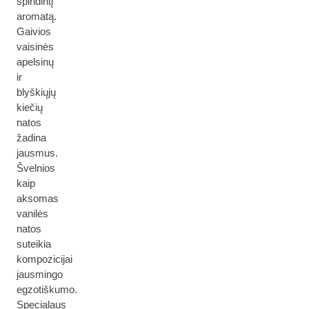
spindintį
aromatą.
Gaivios
vaisinės
apelsinų
ir
blyškiųjų
kiečių
natos
žadina
jausmus.
Švelnios
kaip
aksomas
vanilės
natos
suteikia
kompozicijai
jausmingo
egzotiškumo.
Specialaus