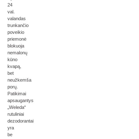
24
val.
valandas
trunkančio
poveikio
priemonė
blokuoja
nemalonų
kūno
kvapą,
bet
neužkemša
porų.
Patikimai
apsaugantys
„Weleda“
rutuliniai
dezodorantai
yra
be