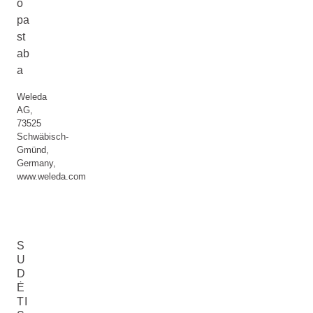
o
pa
st
ab
a
Weleda
AG,
73525
Schwäbisch-
Gmünd,
Germany,
www.weleda.com
S
U
D
Ė
TI