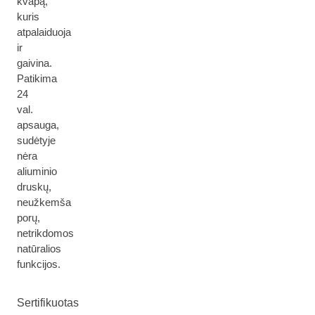
kvapą,
kuris
atpalaiduoja
ir
gaivina.
Patikima
24
val.
apsauga,
sudėtyje
nėra
aliuminio
druskų,
neužkemša
porų,
netrikdomos
natūralios
funkcijos.
Sertifikuotas