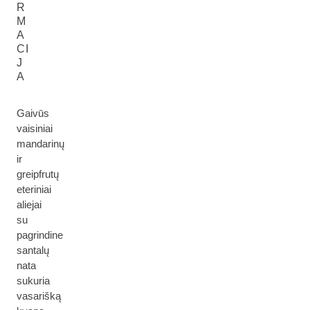
R
M
A
CI
J
A
Gaivūs
vaisiniai
mandarinų
ir
greipfrutų
eteriniai
aliejai
su
pagrindine
santalų
nata
sukuria
vasarišką