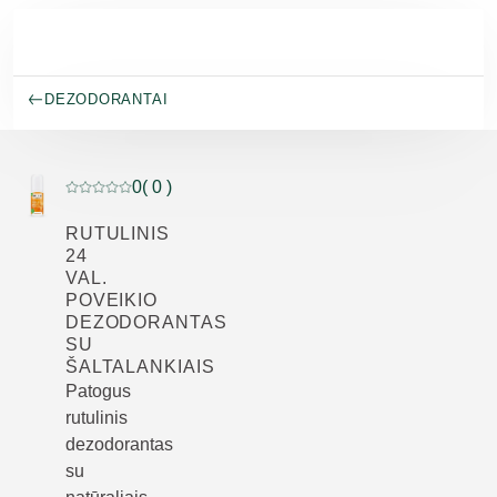
Pereiti prie pagrindinio turinio
DEZODORANTAI
0
( 0 )
Dabartinis įvertinimas: 0 iš 5 žvaigždučių įvertino 0 klie
RUTULINIS
24
VAL.
POVEIKIO
DEZODORANTAS
SU
ŠALTALANKIAIS
Patogus
rutulinis
dezodorantas
su