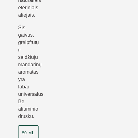
natūraliais
eteriniais
aliejais.
Šis
gaivus,
greipfrutų
ir
saldžiųjų
mandarinų
aromatas
yra
labai
universalus.
Be
aliuminio
druskų.
50 ML