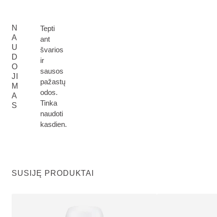
N
Tepti
A
ant
U
švarios
D
ir
O
sausos
JI
pažastų
M
odos.
A
Tinka
S
naudoti
kasdien.
SUSIJĘ PRODUKTAI