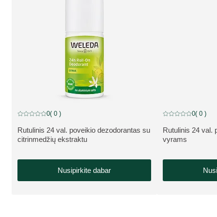
0
( 0 )
0
( 0 )
Dabartinis įvertinimas: 0 iš 5 žvaigždučių įvertino 0 klientų
Dabartinis įvertinim
Rutulinis 24 val. poveikio dezodorantas su
Rutulinis 24 val.
APIE PRODUKTĄ:
APIE PRODUKT
citrinmedžių ekstraktu
vyrams
Nusipirkite dabar
Nusi