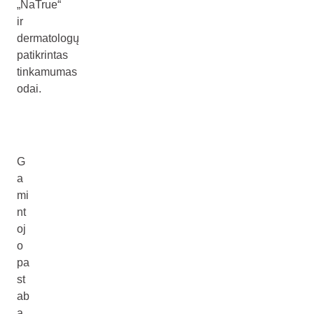
„NaTrue“
ir
dermatologų
patikrintas
tinkamumas
odai.
G
a
mi
nt
oj
o
pa
st
ab
a