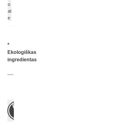
o
at
e
*
Ekologiškas
ingredientas