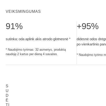
VEIKSMINGUMAS
91%
+95%
sutinka: oda aplink akis atrodo glotnesnė. Naudojimo tyrima
didesnė odos drėg
sutinka: oda aplink akis atrodo glotnesnė *
didesnė odos drėg
po vienkartinio pa
* Naudojimo tyrimas: 32 asmenys, produktą
naudoję 2 kartus per dieną 4 savaites.
* Naudojimo tyrimo me
S
U
D
Ė
TI