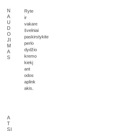
N
Ryte
A
ir
U
vakare
D
švelniai
O
paskirstykite
JI
perlo
M
dydžio
A
kremo
S
kiekį
ant
odos
aplink
akis.
A
T
SI