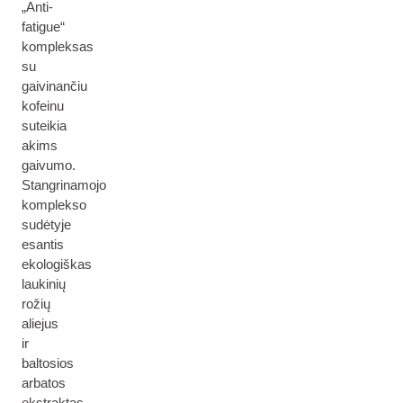
„Anti-
fatigue“
kompleksas
su
gaivinančiu
kofeinu
suteikia
akims
gaivumo.
Stangrinamojo
komplekso
sudėtyje
esantis
ekologiškas
laukinių
rožių
aliejus
ir
baltosios
arbatos
ekstraktas