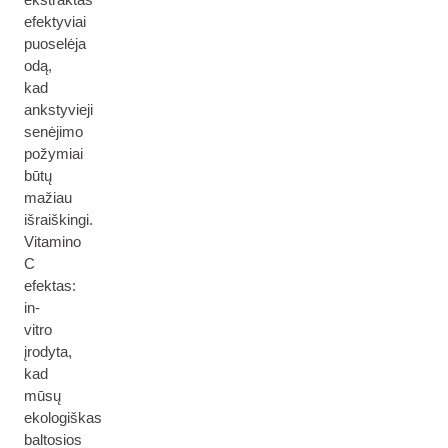
efektyviai
puoselėja
odą,
kad
ankstyvieji
senėjimo
požymiai
būtų
mažiau
išraiškingi.
Vitamino
C
efektas:
in-
vitro
įrodyta,
kad
mūsų
ekologiškas
baltosios