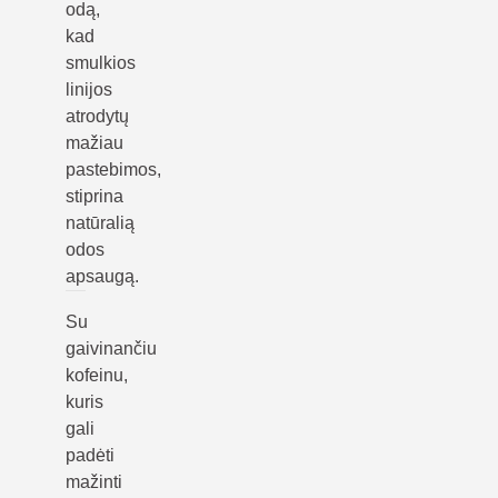
odą,
kad
smulkios
linijos
atrodytų
mažiau
pastebimos,
stiprina
natūralią
odos
apsaugą.
Su
gaivinančiu
kofeinu,
kuris
gali
padėti
mažinti