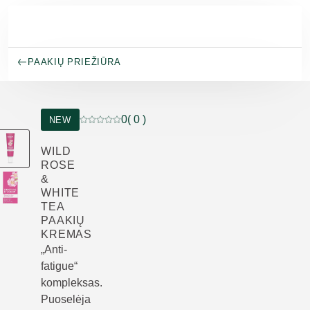
Pereiti prie pagrindinio turinio
PAAKIŲ PRIEŽIŪRA
0
( 0 )
NEW
Dabartinis įvertinimas: 0 iš 5 žvaigždučių įverti
WILD
ROSE
&
WHITE
TEA
PAAKIŲ
KREMAS
„Anti-
fatigue“
kompleksas.
Puoselėja