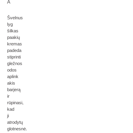
A
Švelnus
lyg
šilkas
paakių
kremas
padeda
stiprinti
gležnos
odos
aplink
akis
barjerą
ir
rūpinasi,
kad
ji
atrodytų
glotnesnė.