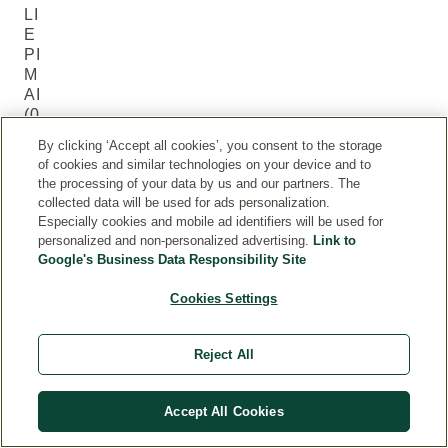
LI
E
PI
M
AI
(0
)
By clicking ‘Accept all cookies’, you consent to the storage
of cookies and similar technologies on your device and to
the processing of your data by us and our partners. The
Rašyti
collected data will be used for ads personalization.
atsiliepimą
Especially cookies and mobile ad identifiers will be used for
personalized and non-personalized advertising.
Link to
Google's Business Data Responsibility Site
Cookies Settings
Reject All
KLIENTŲ APTARNAVIMAS
Accept All Cookies