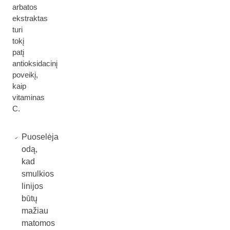
arbatos
ekstraktas
turi
tokį
patį
antioksidacinį
poveikį,
kaip
vitaminas
C.
Puoselėja
odą,
kad
smulkios
linijos
būtų
mažiau
matomos