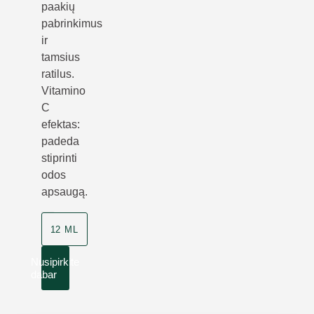
paakių
pabrinkimus
ir
tamsius
ratilus.
Vitamino
C
efektas:
padeda
stiprinti
odos
apsaugą.
12 ML
Nusipirkite
dabar