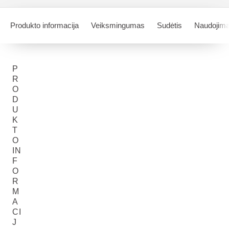
Produkto informacija
Veiksmingumas
Sudėtis
Naudojim
P
R
O
D
U
K
T
O
IN
F
O
R
M
A
CI
J