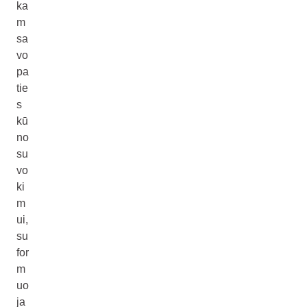
ka
m
sa
vo
pa
tie
s
kū
no
su
vo
ki
m
ui,
su
for
m
uo
ja