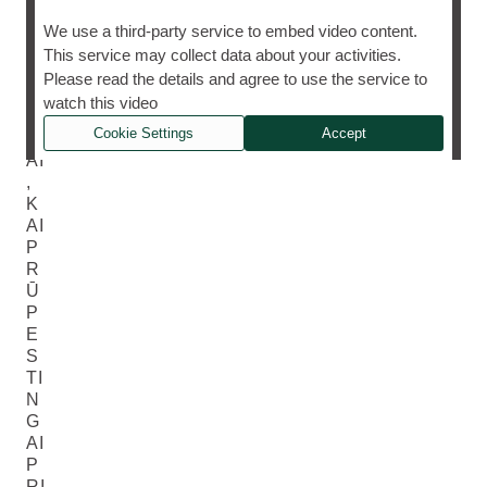
P
We use a third-party service to embed video content.
A
This service may collect data about your activities.
T
Please read the details and agree to use the service to
A
watch this video
RI
Cookie Settings
Accept
M
AI
,
K
AI
P
R
Ū
P
E
S
TI
N
G
AI
P
RI