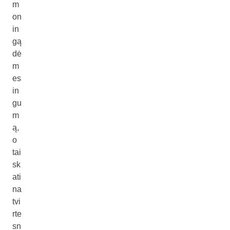
m
on
in
gą
dė
m
es
in
gu
m
ą,
o
tai
sk
ati
na
tvi
rte
sn