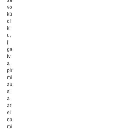
sa
vo
kū
di
ki
u,
į
ga
lv
ą
pir
mi
au
si
a
at
ei
na
mi