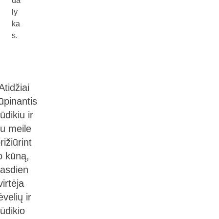
da
ly
ka
s.
Atidžiai
ūpinantis
ūdikiu ir
u meile
rižiūrint
o kūną,
kasdien
virtėja
ėvelių ir
ūdikio