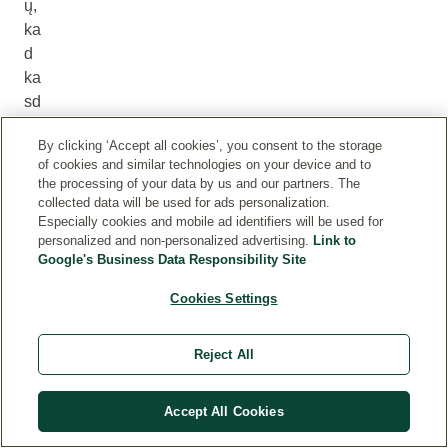
ų,
ka
d
ka
sd
ie
By clicking ‘Accept all cookies’, you consent to the storage
n
of cookies and similar technologies on your device and to
pri
the processing of your data by us and our partners. The
ži
collected data will be used for ads personalization.
ūr
Especially cookies and mobile ad identifiers will be used for
personalized and non-personalized advertising.
Link to
ėt
Google's Business Data Responsibility Site
u
m
Cookies Settings
ėt
e
Reject All
sa
vo
Accept All Cookies
kū
di