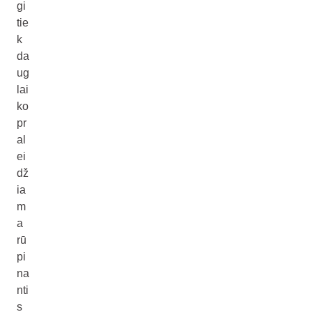
gi
tie
k
da
ug
lai
ko
pr
al
ei
dž
ia
m
a
rū
pi
na
nti
s