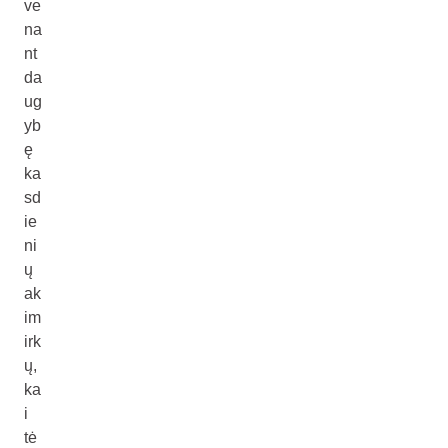
ve
na
nt
da
ug
yb
ę
ka
sd
ie
ni
ų
ak
im
irk
ų,
ka
i
tė