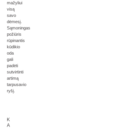
mažyliui
visą
savo
dėmesį.
Sąmoningas
požiūris
rūpinantis
kūdikio
oda
gali
padėti
sutvirtinti
artimą
tarpusavio
ryšį.
K
A