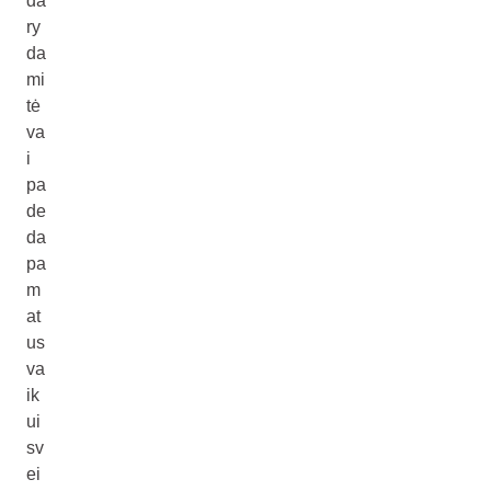
da
ry
da
mi
tė
va
i
pa
de
da
pa
m
at
us
va
ik
ui
sv
ei