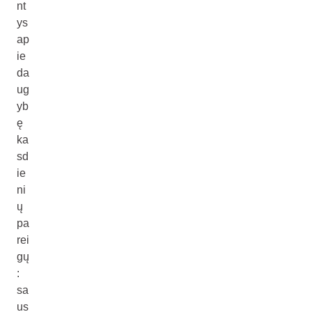
nt
ys
ap
ie
da
ug
yb
ę
ka
sd
ie
ni
ų
pa
rei
gų
:
sa
us