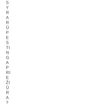
S
Y
R
A
R
Ū
P
E
S
TI
N
G
A
P
RI
E
ŽI
Ū
R
A
?