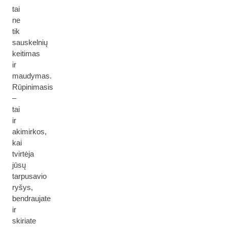
tai
ne
tik
sauskelnių
keitimas
ir
maudymas.
Rūpinimasis
–
tai
ir
akimirkos,
kai
tvirtėja
jūsų
tarpusavio
ryšys,
bendraujate
ir
skiriate