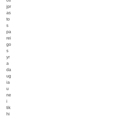
os
įpr
as
to
s
pa
rei
go
s
yr
a
da
ug
ia
u
ne
i
tik
hi