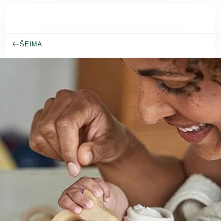
Pereiti prie pagrindinio turinio
ŠEIMA