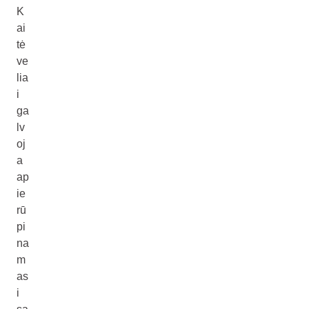
K
ai
tė
ve
lia
i
ga
lv
oj
a
ap
ie
rū
pi
na
m
as
i