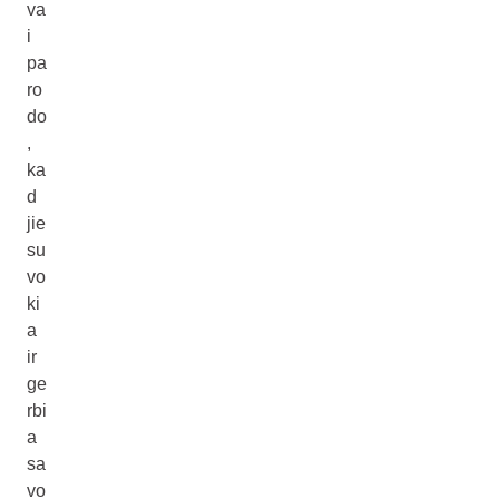
va
i
pa
ro
do
,
ka
d
jie
su
vo
ki
a
ir
ge
rbi
a
sa
vo