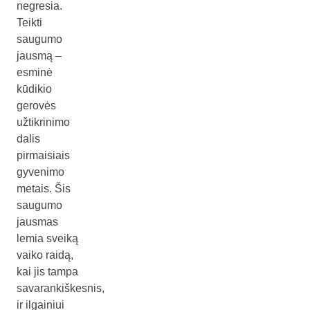
negresia.
Teikti
saugumo
jausmą –
esminė
kūdikio
gerovės
užtikrinimo
dalis
pirmaisiais
gyvenimo
metais. Šis
saugumo
jausmas
lemia sveiką
vaiko raidą,
kai jis tampa
savarankiškesnis,
ir ilgainiui