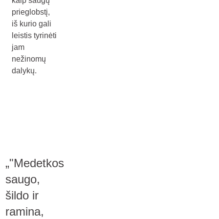
kaip saugų
prieglobstį,
iš kurio gali
leistis tyrinėti
jam
nežinomų
dalykų.
„"Medetkos
saugo,
šildo ir
ramina,