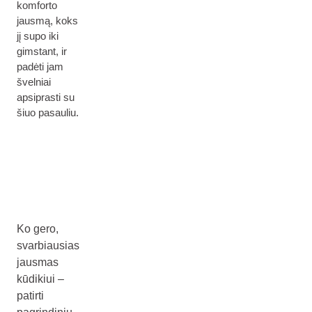
komforto
jausmą, koks
jį supo iki
gimstant, ir
padėti jam
švelniai
apsiprasti su
šiuo pasauliu.
Ko gero,
svarbiausias
jausmas
kūdikiui –
patirti