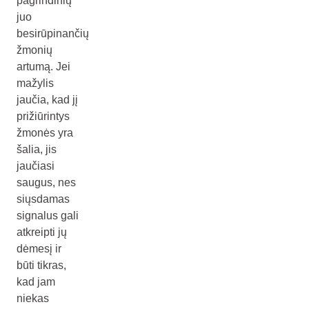
pagrindinių
juo
besirūpinančių
žmonių
artumą. Jei
mažylis
jaučia, kad jį
prižiūrintys
žmonės yra
šalia, jis
jaučiasi
saugus, nes
siųsdamas
signalus gali
atkreipti jų
dėmesį ir
būti tikras,
kad jam
niekas