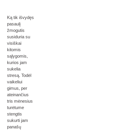
Ką tik išvydęs
pasaulį
žmogutis
susiduria su
visiškai
kitomis
sąlygomis,
kurios jam
sukelia
stresą. Todėl
vaikeliui
gimus, per
ateinančius
tris mėnesius
turėtume
stengtis
sukurti jam
panašų