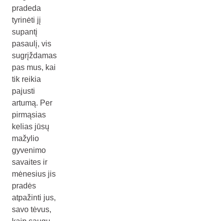
pradeda
tyrinėti jį
supantį
pasaulį, vis
sugrįždamas
pas mus, kai
tik reikia
pajusti
artumą. Per
pirmąsias
kelias jūsų
mažylio
gyvenimo
savaites ir
mėnesius jis
pradės
atpažinti jus,
savo tėvus,