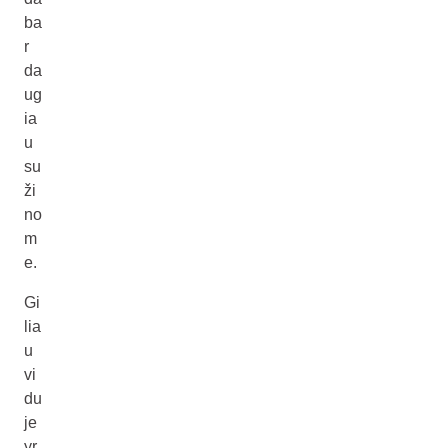
ba
r
da
ug
ia
u
su
ži
no
m
e.
Gi
lia
u
vi
du
je
yr