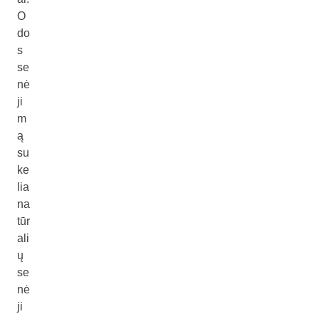
O
do
s
se
nė
ji
m
ą
su
ke
lia
na
tūr
ali
ų
se
nė
ji