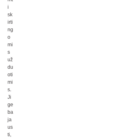
i
sk
irti
ng
o
mi
s
už
du
oti
mi
s.
Ji
ge
ba
ja
us
ti,