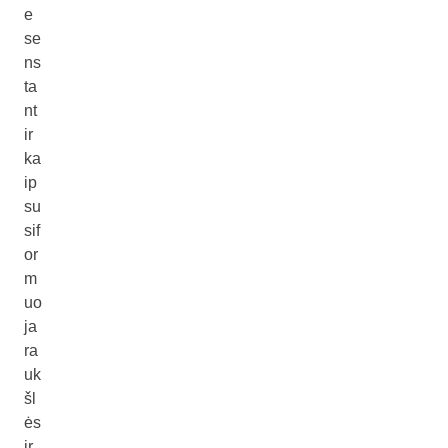
e
se
ns
ta
nt
ir
ka
ip
su
sif
or
m
uo
ja
ra
uk
šl
ės
ir