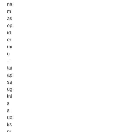
na
m
as
ep
id
er
mi
u
–
tai
ap
sa
ug
ini
s
sl
uo
ks
ni