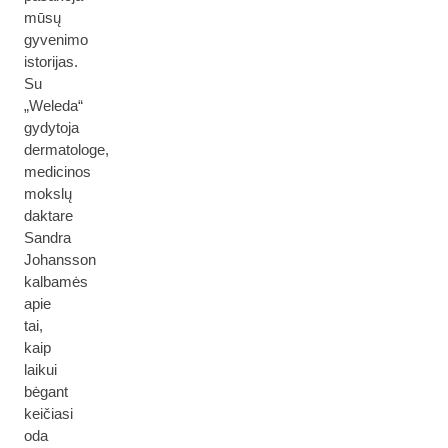
mūsų
gyvenimo
istorijas.
Su
„Weleda“
gydytoja
dermatologe,
medicinos
mokslų
daktare
Sandra
Johansson
kalbamės
apie
tai,
kaip
laikui
bėgant
keičiasi
oda