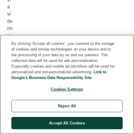
a
vi
du
rin
ys
is
By clicking ‘Accept all cookies’, you consent to the storage
of cookies and similar technologies on your device and to
sl
the processing of your data by us and our partners. The
uo
collected data will be used for ads personalization.
ks
Especially cookies and mobile ad identifiers will be used for
ni
personalized and non-personalized advertising.
Link to
Google's Business Data Responsibility Site
s,
va
Cookies Settings
di
na
Reject All
m
as
de
Accept All Cookies
rm