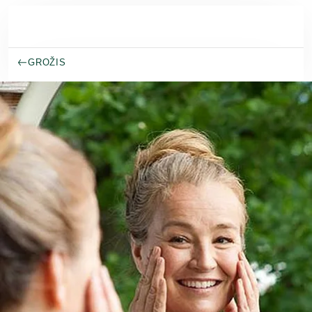
Pereiti prie pagrindinio turinio
GROŽIS