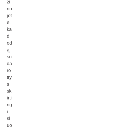
ži
no
jot
e,
ka
d
od
ą
su
da
ro
try
s
sk
irti
ng
i
sl
uo