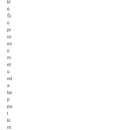
kl
ė.
Ši
o
pr
oc
es
o
m
et
u
od
a
tai
p
pa
t
ki
nt