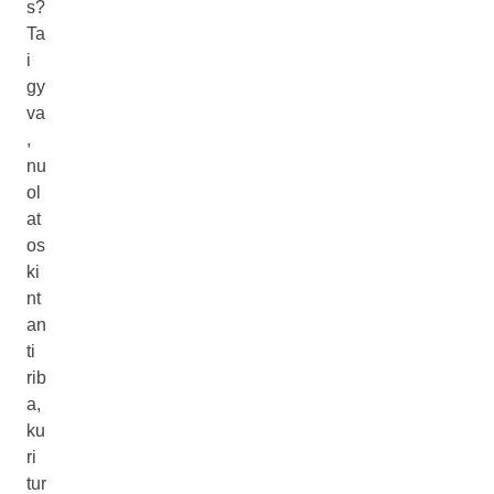
s?
Ta
i
gy
va
,
nu
ol
at
os
ki
nt
an
ti
rib
a,
ku
ri
tur