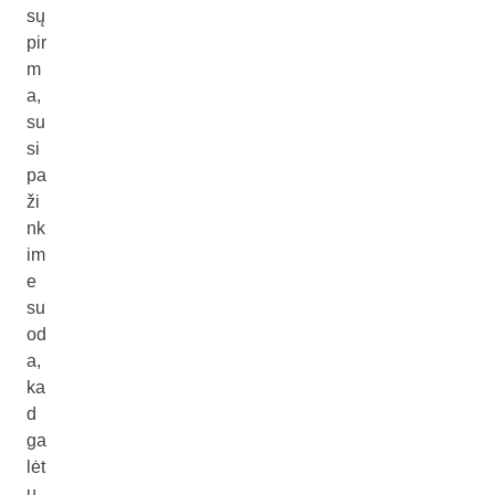
sų
pir
m
a,
su
si
pa
ži
nk
im
e
su
od
a,
ka
d
ga
lėt
u