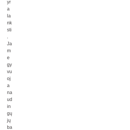
yr
a
la
nk
sti
.
Ja
m
e
gy
vu
oj
a
na
ud
in
gų
jų
ba