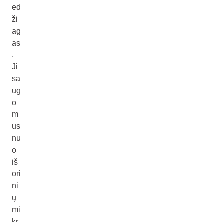
ed
ži
ag
as
.
Ji
sa
ug
o
m
us
nu
o
iš
ori
ni
ų
mi
kr