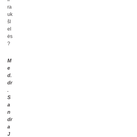
ra
uk
šl
el
ės
?
M
e
d.
dr
.
S
a
n
dr
a
J