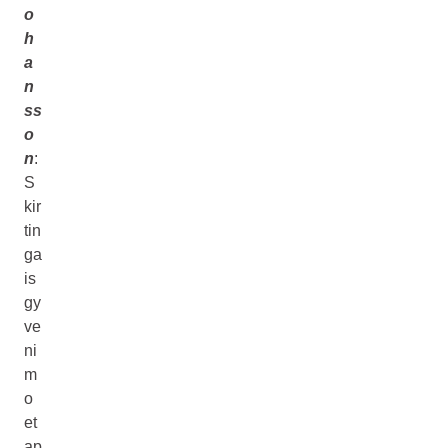
o
h
a
n
ss
o
n
:
S
kir
tin
ga
is
gy
ve
ni
m
o
et
ap