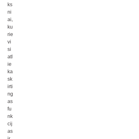
ks
ni
ai,
ku
rie
vi
si
atl
ie
ka
sk
irti
ng
as
fu
nk
cij
as
ir