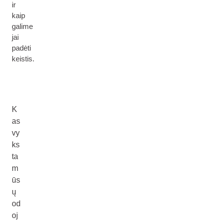
ir
kaip
galime
jai
padėti
keistis.
K
as
vy
ks
ta
m
ūs
ų
od
oj