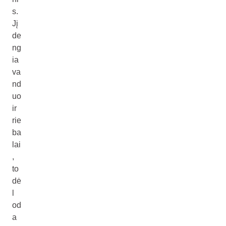
s.
Jį
de
ng
ia
va
nd
uo
ir
rie
ba
lai
,
to
dė
l
od
a