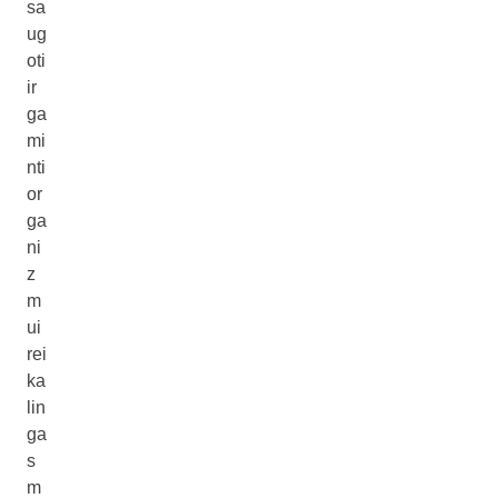
sa
ug
oti
ir
ga
mi
nti
or
ga
ni
z
m
ui
rei
ka
lin
ga
s
m