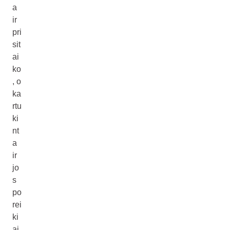
a
ir
pri
sit
ai
ko
, o
ka
rtu
ki
nt
a
ir
jo
s
po
rei
ki
ai.